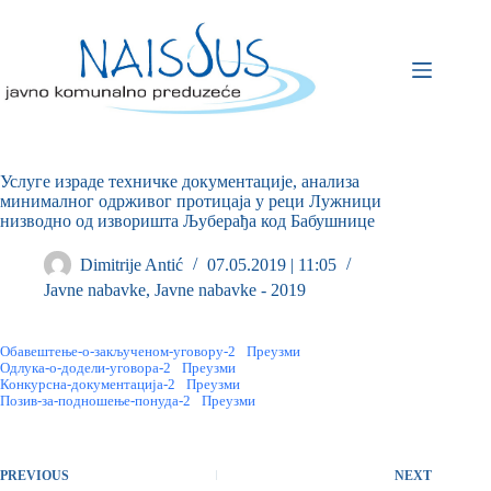
Услуге израде техничке документације, анализа
минималног одрживог протицаја у реци Лужници
низводно од изворишта Љуберађа код Бабушнице
Dimitrije Antić
07.05.2019 | 11:05
Javne nabavke
,
Javne nabavke - 2019
Обавештење-о-закљученом-уговору-2
Преузми
Одлука-о-додели-уговора-2
Преузми
Конкурсна-документација-2
Преузми
Позив-за-подношење-понуда-2
Преузми
PREVIOUS
NEXT