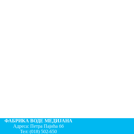
ФАБРИКА ВОДЕ МЕДИЈАНА
Адреса: Петра Пајића бб
Тел:
(018) 502-650