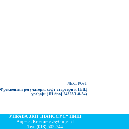
NEXT
POST
Фреквентни регулатори, софт стартери и ПЛЦ
уређаји (ЈН број 24323/1-8-34)
УПРАВА ЈКП „НАИССУС“ НИШ
Адреса: Кнегиње Љубице 1/I
Тел:
(018) 502-744