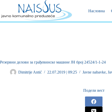
Позивни 
Пријава 
Насловна
Резервни делови за грађевинске машине ЈН број 24524/1-1-24
Dimitrije Antić
22.07.2019 | 09:25
Javne nabavke
,
Ja
Подели вест