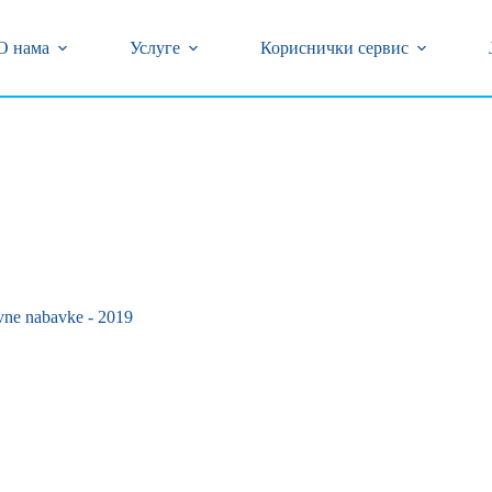
центар (018) 502-777 и 0800/323-320 бесплатан број
кварова на бројеве телефона (018) 502-618 и 239-774
О нама
Услуге
Кориснички сервис
vne nabavke - 2019