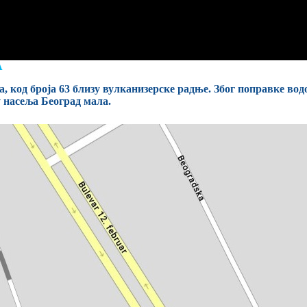
А
а, код броја 63 близу вулканизерске радње. Због поправке во
у насеља Београд мала.