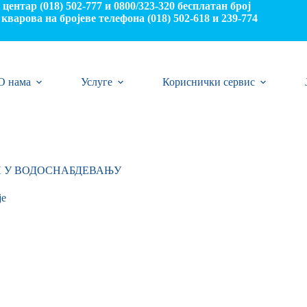
центар (018) 502-777 и 0800/323-320 бесплатан број
кварова на бројеве телефона (018) 502-618 и 239-774
О нама
Услуге
Кориснички сервис
И У ВОДОСНАБДЕВАЊУ
je