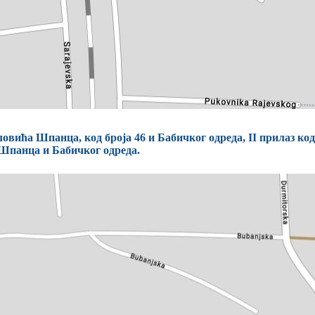
вића Шпанца, код броја 46 и Бабичког одреда, II прилаз код
 Шпанца и Бабичког одреда.