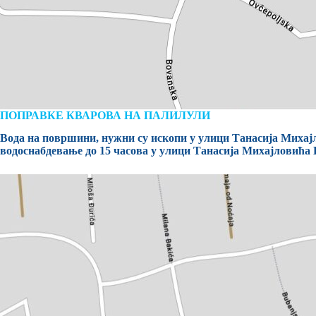
ПОПРАВКЕ КВАРОВА НА ПАЛИЛУЛИ
Вода на површини, нужни су ископи у улици Танасија Михајло
водоснабдевање до 15 часова у улици Танасија Михајловића