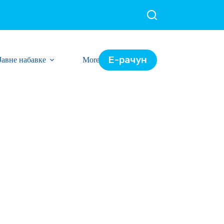
Е-рачун
Јавне набавке
More