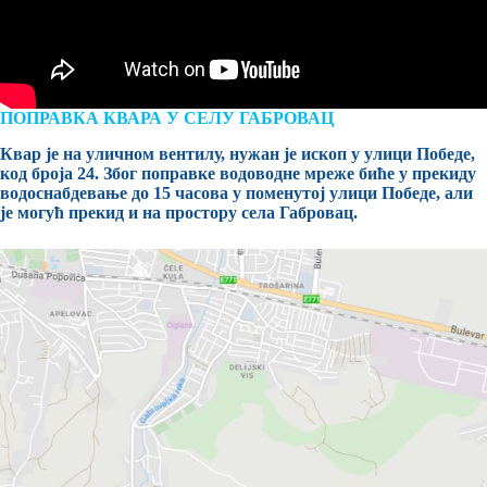
ПОПРАВКА КВАРА У СЕЛУ ГАБРОВАЦ
Квар је на уличном вентилу, нужан је ископ у улици Победе,
код броја 24. Због поправке водоводне мреже биће у прекиду
водоснабдевање до 15 часова у поменутој улици Победе, али
је могућ прекид и на простору села Габровац.