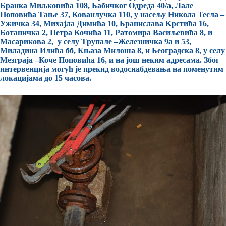
Бранка Миљковића 108, Бабичког Одреда 40/а, Лале
Поповића Тање 37, Кованлучка 110, у насељу Никола Тесла –
Ужичка 34, Михајла Димића 10, Бранислава Крстића 16,
Ботаничка 2, Петра Кочића 11, Ратомира Васиљевића 8, и
Масарикова 2, у селу Tрупале –Железничка 9а и 53,
Миладина Илића бб, Књаза Милоша 8, и Београдска 8, у селу
Мезграја –Коче Поповића 16, и на још неким адресама. Због
интервенција могућ је прекид водоснабдевања на поменутим
локацијама до 15 часова.