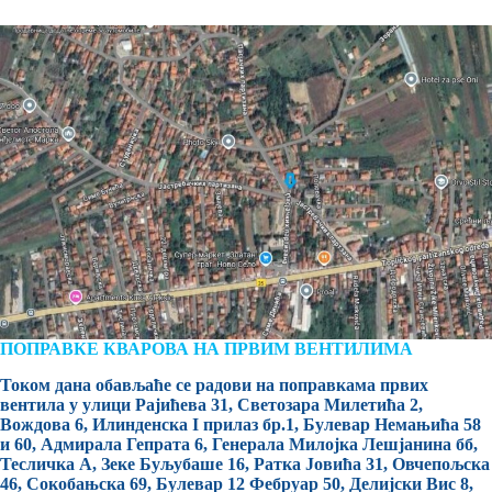
ПОПРАВКЕ КВАРОВА НА ПРВИМ ВЕНТИЛИМА
Током дана обављаће се радови на поправкама првих
вентила у улици Рајићева 31, Светозара Милетића 2,
Вождова 6, Илинденска I прилаз бр.1, Булевар Немањића 58
и 60, Адмирала Гепрата 6, Генерала Милојка Лешјанина бб,
Тесличка А, Зеке Буљубаше 16, Ратка Јовића 31, Овчепољска
46, Сокобањска 69, Булевар 12 Фебруар 50, Делијски Вис 8,