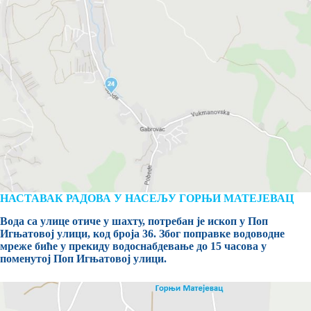
НАСТАВАК РАДОВА У НАСЕЉУ ГОРЊИ МАТЕЈЕВАЦ
Вода са улице отиче у шахту, потребан је ископ у Поп
Игњатовој улици, код бројa 36. Због поправке водоводне
мреже биће у прекиду водоснабдевање до 15 часова у
поменутој Поп Игњатовој улици.