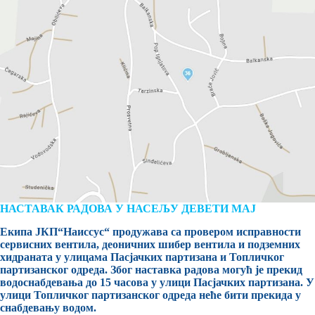
НАСТАВАК РАДОВА У НАСЕЉУ ДЕВЕТИ МАЈ
Екипа ЈКП“Наиссус“ продужава са провером исправности
сервисних вентила, деоничних шибер вентила и подземних
хидраната у улицама Пасјачких партизана и Топличког
партизанског одреда. Због наставка радова могућ је прекид
водоснабдевања до 15 часова у улици Пасјачких партизана. У
улици Топличког партизанског одреда неће бити прекида у
снабдевању водом.