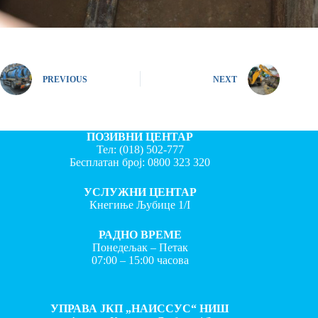
PREVIOUS
NEXT
ПОЗИВНИ ЦЕНТАР
Тел:
(018) 502-777
Бесплатан број:
0800 323 320
УСЛУЖНИ ЦЕНТАР
Кнегиње Љубице 1/I
РАДНО ВРЕМЕ
Понедељак – Петак
07:00 – 15:00 часова
УПРАВА ЈКП „НАИССУС“ НИШ