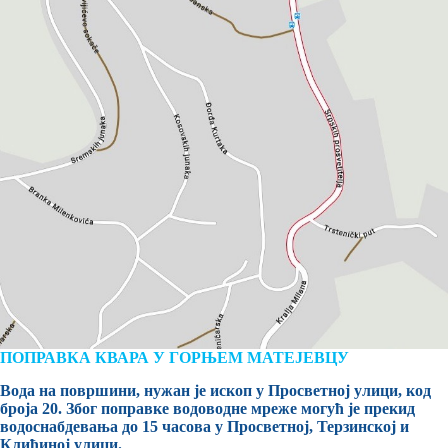
ПОПРАВКА КВАРА У ГОРЊЕМ МАТЕЈЕВЦУ
Вода на површини, нужан је ископ у Просветној улици, код
броја 20. Због поправке водоводне мреже могућ је прекид
водоснабдевања до 15 часова у Просветној, Терзинској и
Клићиној улици.