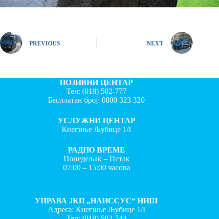
PREVIOUS
NEXT
ПОЗИВНИ ЦЕНТАР
Тел:
(018) 502-777
Бесплатан број:
0800 323 320
УСЛУЖНИ ЦЕНТАР
Кнегиње Љубице 1/I
РАДНО ВРЕМЕ
Понедељак – Петак
07:00 – 15:00 часова
УПРАВА ЈКП „НАИССУС“ НИШ
Адреса: Кнегиње Љубице 1/I
Тел:
(018) 502-744