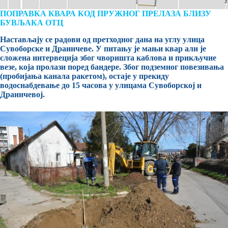
ПОПРАВКА КВАРА КОД ПРУЖНОГ ПРЕЛАЗА БЛИЗУ
БУВЉАКА ОТЦ
Настављају се радови од претходног дана на углу улица
Сувоборске и Драинчеве. У питању је мањи квар али је
сложена интервеција због чворишта каблова и прикључне
везе, која пролази поред бандере. Због подземног повезивања
(пробијања канала ракетом), остаје у прекиду
водоснабдевање до 15 часова у улицама Сувоборској и
Драинчевој.