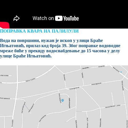
ПОПРАВКА КВАРА НА ПАЛИЛУЛИ
Вода на површини, нужан је ископ у улици Браће
Игњатовић, прилаз код броја 39. Због поправке водоводне
мреже биће у прекиду водоснабдевање до 15 часова у делу
улице Браће Игњатовић.