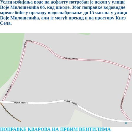
Услед избијања воде на асфалту потребан је ископ у улици
Воје Милошевића бб, код школе. Због поправке водоводне
мреже биће у прекиду водоснабдевање до 15 часова у улици
Воје Милошевића, али је могућ прекид и на простору Кнез
Села.
ПОПРАВКЕ КВАРОВА НА ПРВИМ ВЕНТИЛИМА