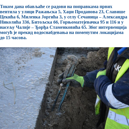
Током дана обављаће се радови на поправкама првих
вентила у улици Ражањска 5, Хаџи Проданова 23, Славише
Цекића 6, Миленка Јоргића 3, у селу Сечаница – Александра
Николића 33б, Битољска бб, Горњоматејевачка 95 и 116 и у
насељу Чалије – Ђорђа Стаменковића 65. Због интервенција
могућ је прекид водоснабдевања на поменутим локацијама
до 15 часова.