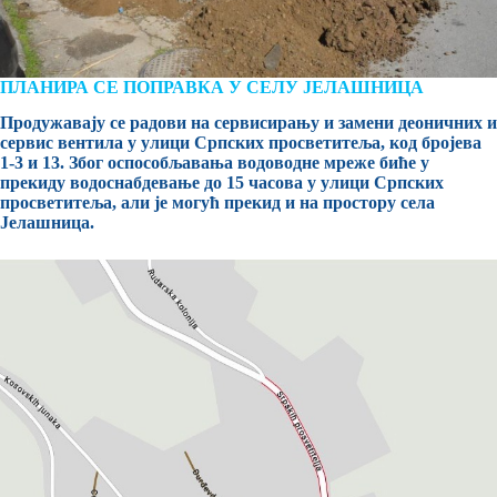
ПЛАНИРА СЕ ПОПРАВКА У СЕЛУ ЈЕЛАШНИЦА
Продужавају се радови на сервисирању и замени деоничних и
сервис вентила у улици Српских просветитеља, код бројева
1-3 и 13. Због оспособљавања водоводне мреже биће у
прекиду водоснабдевање до 15 часова у улици Српских
просветитеља, али је могућ прекид и на простору села
Јелашница.