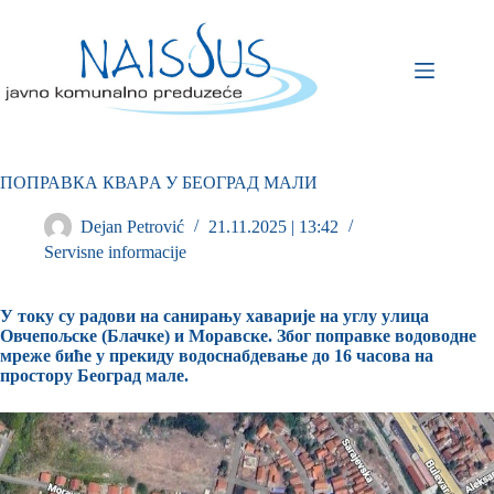
ПOПРАВКА КВАРA У БЕОГРАД МАЛИ
Dejan Petrović
21.11.2025 | 13:42
Servisne informacije
У току су радови на санирању хаварије на углу улица
Овчепољске (Блачке) и Моравске. Због поправке водоводне
мреже биће у прекиду водоснабдевање до 16 часова на
простору Београд мале.