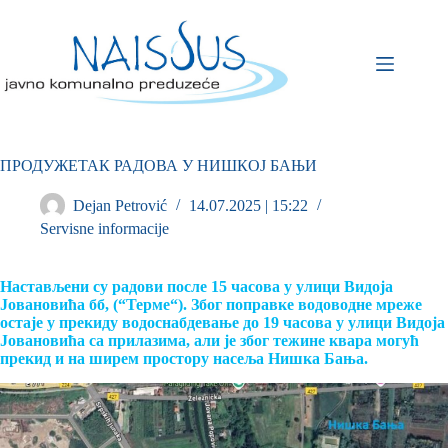
ПРОДУЖЕТАК РАДОВА У НИШКОЈ БАЊИ
Dejan Petrović
14.07.2025 | 15:22
Servisne informacije
Настављени су радови после 15 часова у улици Видоја
Јовановића бб, (“Терме“). Због поправке водоводне мреже
остаје у прекиду водоснабдевање до 19 часова у улици Видоја
Јовановића са прилазима, али је због тежине квара могућ
прекид и на ширем простору насеља Нишка Бања.