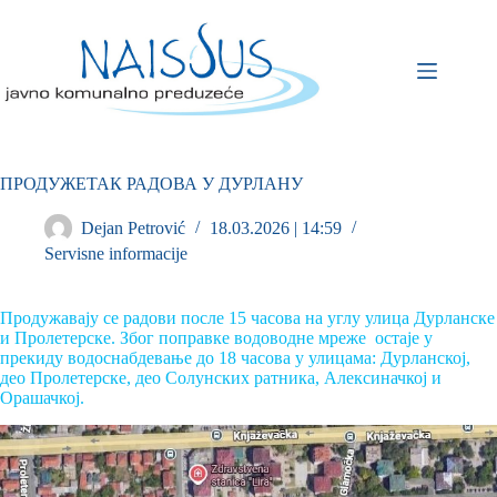
ПРОДУЖЕТАК РАДОВА У ДУРЛАНУ
Dejan Petrović
18.03.2026 | 14:59
Servisne informacije
Продужавају се радови после 15 часова на углу улица Дурланске
и Пролетерске. Због поправке водоводне мреже остаје у
прекиду водоснабдевање до 18 часова у улицама: Дурланској,
део Пролетерске, део Солунских ратника, Алексиначкој и
Орашачкој.