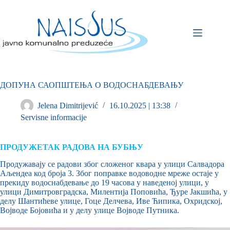
ДОПУНА САОПШТЕЊА О ВОДОСНАБДЕВАЊУ
Jelena Dimitrijević
16.10.2025 | 13:38
Servisne informacije
ПРОДУЖЕТАК РАДОВА
НА БУБЊУ
Продужавају се радови због сложеног квара у улици Салвадора
Аљендеа код броја 3. Због поправке водоводне мреже остаје у
прекиду водоснабдевање до 19 часова у наведеној улици, у
улици Димитровградска, Милентија Поповића, Ђуре Јакшића, у
делу Шантићеве улице, Гоце Делчева, Иве Ћипика, Охридској,
Војводе Бојовића и у делу улице Војводе Путника.