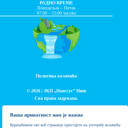
РАДНО ВРЕМЕ
Понедељак – Петак
07:00 – 15:00 часова
Политика колачића
© 2026 |
ЈКП „Наиссус” Ниш
Сва права задржана.
Израда и одржавање сајта - Лука Петровић
Ваша приватност нам је важна
Коришћењем ове веб странице пристајете на употребу колачића