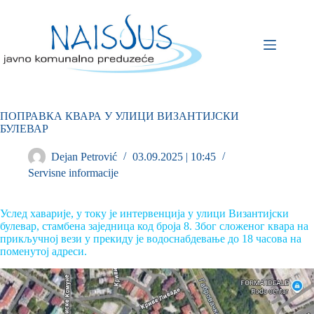
ПОПРАВКА КВАРА У УЛИЦИ ВИЗАНТИЈСКИ
БУЛЕВАР
Dejan Petrović
03.09.2025 | 10:45
Servisne informacije
Услед хаварије, у току је интервенција у улици Византијски
булевар, стамбена заједница код броја 8. Због сложеног квара на
прикључној вези у прекиду је водоснабдевање до 18 часова на
поменутој адреси.