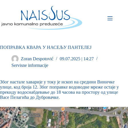
ПОПРАВКА КВАРА У НАСЕЉУ ПАНТЕЛЕЈ
Zoran Despotović
09.07.2025 | 14:27
Servisne informacije
Због настале хаварије у току је ископ на средини Виничке
улице, код броја 12. Због поправке водоводне мреже остаје у
прекиду водоснабдевање до 18 часова на простору од улице
Васе Пелагића до Дубровачке.