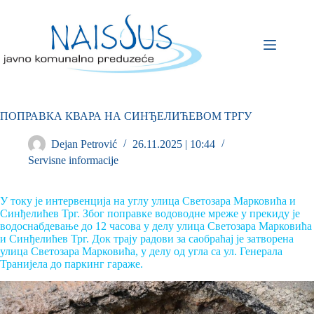
ПОПРАВКА КВАРА НА СИНЂЕЛИЋЕВОМ ТРГУ
Dejan Petrović
26.11.2025 | 10:44
Servisne informacije
У току је интервенција на углу улица Светозара Марковића и
Синђелићев Трг. Због поправке водоводне мреже у прекиду је
водоснабдевање до 12 часова у делу улица Светозара Марковића
и Синђелићев Трг. Док трају радови за саобраћај је затворена
улица Светозара Марковића, у делу од угла са ул. Генерала
Транијела до паркинг гараже.