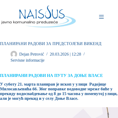
ПЛАНИРАНИ РАДОВИ ЗА ПРЕДСТОЈЕЋИ ВИКЕНД
Dejan Petrović
20.03.2026 | 12:28
Servisne informacije
ПЛАНИРАНИ РАДОВИ НА ПУТУ ЗА ДОЊЕ ВЛАСЕ
У суботу 21. марта планиран је ископ у улици Радојице
Милосављевића бб. Због поправке водоводне мреже биће у
прекиду водоснабдевање од 8 до 15 часова у поменутој улици,
али је могућ прекид и у селу Доње Власе.