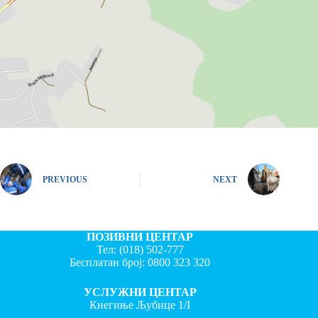
PREVIOUS
NEXT
ПОЗИВНИ ЦЕНТАР
Тел:
(018) 502-777
Бесплатан број:
0800 323 320
УСЛУЖНИ ЦЕНТАР
Кнегиње Љубице 1/I