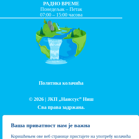
РАДНО ВРЕМЕ
Понедељак – Петак
07:00 – 15:00 часова
Политика колачића
© 2026 |
ЈКП „Наиссус” Ниш
Сва права задржана.
Израда и одржавање сајта - Лука Петровић
Ваша приватност нам је важна
Коришћењем ове веб странице пристајете на употребу колачића