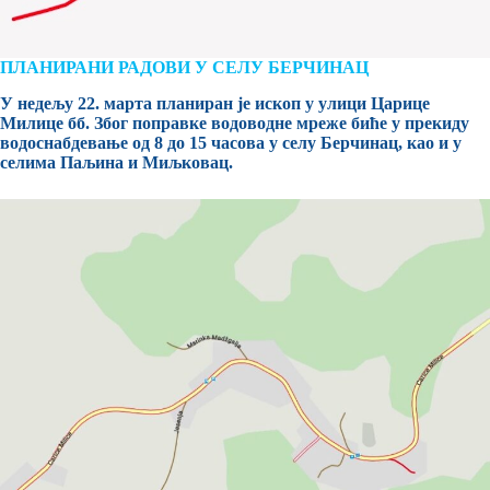
ПЛАНИРАНИ РАДОВИ У СЕЛУ БЕРЧИНАЦ
У недељу 22. марта планиран је ископ у улици Царице
Милице бб. Због поправке водоводне мреже биће у прекиду
водоснабдевањe од 8 до 15 часова у селу Берчинац, као и у
селима Паљина и
Миљковац
.