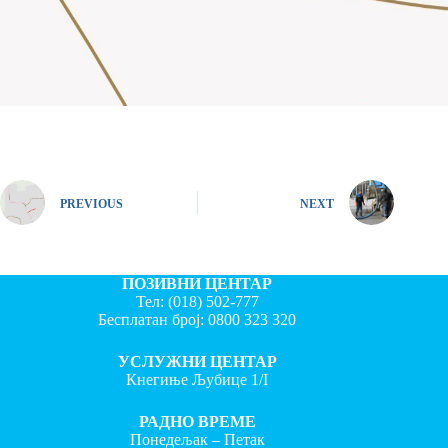
PREVIOUS
NEXT
ПОЗИВНИ ЦЕНТАР
Тел:
(018) 502-777
Бесплатан број:
0800 323 320
УСЛУЖНИ ЦЕНТАР
Кнегиње Љубице 1/I
РАДНО ВРЕМЕ
Понедељак – Петак