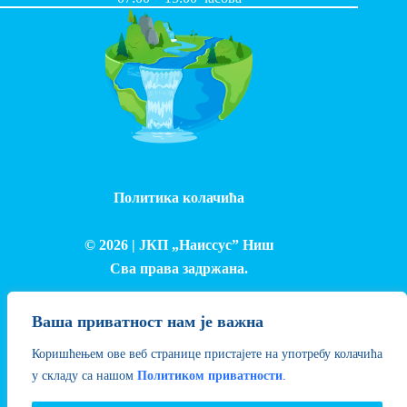
Политика колачића
© 2026 |
ЈКП „Наиссус” Ниш
Сва права задржана.
Израда и одржавање сајта - Лука Петровић
Ваша приватност нам је важна
Коришћењем ове веб странице пристајете на употребу колачића
у складу са нашом
Политиком приватности
.