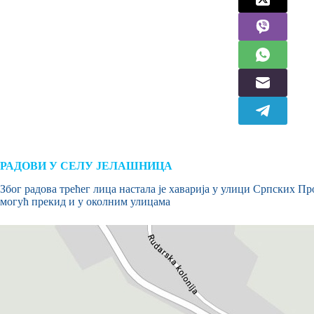
РАДОВИ У СЕЛУ ЈЕЛАШНИЦА
Због радова трећег лица настала је хаварија у улици Српских Пр
могућ прекид и у околним улицама