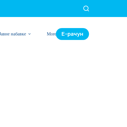
Е-рачун
Јавне набавке
More