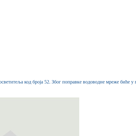
осветитеља код броја 52. Због поправке водоводне мреже биће у 