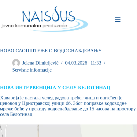
НОВО САОПШТЕЊЕ О ВОДОСНАБДЕВАЊУ
Jelena Dimitrijević
04.03.2026 | 11:33
Servisne informacije
НОВА ИНТЕРВЕНЦИЈА У СЕЛУ БЕЛОТИНАЦ
Хаварија је настала услед радова трећег лица и оштећен је
цевовод у Црнотравској улици бб. Због поправке водоводне
мреже биће у прекиду водоснабдевање до 15 часова на простору
села Белотинац.