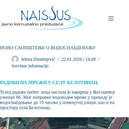
НОВО САОПШТЕЊЕ О ВОДОСНАБДЕВАЊУ
Jelena Dimitrijević
22.01.2026 | 14:49
Servisne informacije
РАДОВИ НА МРЕЖИ У СЕЛУ БЕЛОТИНАЦ
Услед радова трећег лица настала је хаварија у Његошевој
улиици бб. Због поправке водоводне мреже у прекиду је
водоснабдевање до 19 часова у поменутој улици, као и на
простору села Белотинац.