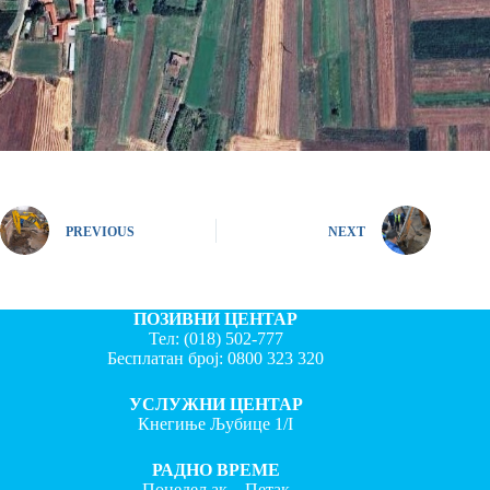
PREVIOUS
NEXT
ПОЗИВНИ ЦЕНТАР
Тел:
(018) 502-777
Бесплатан број:
0800 323 320
УСЛУЖНИ ЦЕНТАР
Кнегиње Љубице 1/I
РАДНО ВРЕМЕ
Понедељак – Петак