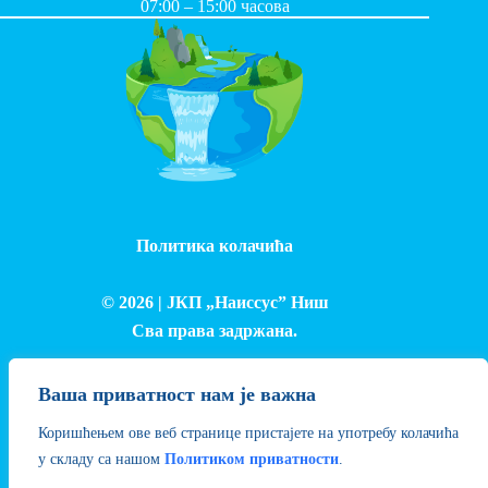
07:00 – 15:00 часова
Политика колачића
© 2026 |
ЈКП „Наиссус” Ниш
Сва права задржана.
Израда и одржавање сајта - Лука Петровић
Ваша приватност нам је важна
Коришћењем ове веб странице пристајете на употребу колачића
у складу са нашом
Политиком приватности
.