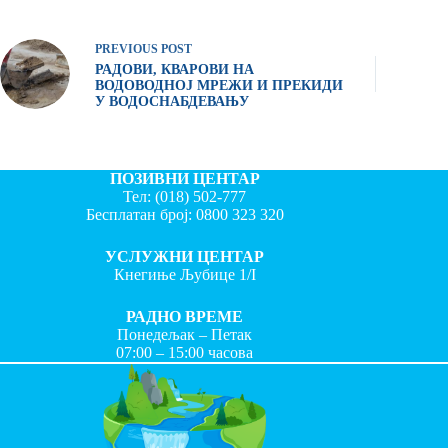
PREVIOUS
POST
РАДОВИ, КВАРОВИ НА
ВОДОВОДНОЈ МРЕЖИ И ПРЕКИДИ
У ВОДОСНАБДЕВАЊУ
ПОЗИВНИ ЦЕНТАР
Тел:
(018) 502-777
Бесплатан број:
0800 323 320
УСЛУЖНИ ЦЕНТАР
Кнегиње Љубице 1/I
РАДНО ВРЕМЕ
Понедељак – Петак
07:00 – 15:00 часова