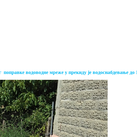
ог поправке водоводне мреже у прекиду је водоснабдевање до 