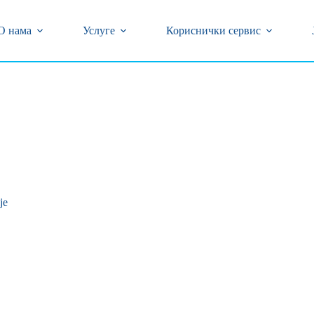
центар (018) 502-777 и 0800/323-320 бесплатан број
кварова на бројеве телефона (018) 502-618 и 239-774
О нама
Услуге
Кориснички сервис
je