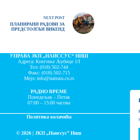
NEXT
POST
ПЛАНИРАНИ РАДОВИ ЗА
ПРЕДСТОЈЕЋИ ВИКЕНД
УПРАВА ЈКП „НАИССУС“ НИШ
Адреса: Кнегиње Љубице 1/I
Тел:
(018) 502-744
Факс:
(018) 502-715
Мејл:
info@naissus.co.rs
РАДНО ВРЕМЕ
Понедељак – Петак
07:00 – 15:00 часова
Политика колачића
© 2026 |
ЈКП „Наиссус” Ниш