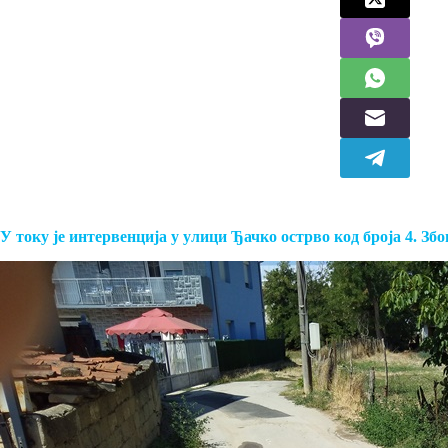
У току је интервенција у улици Ђачко острво код броја 4. Зб