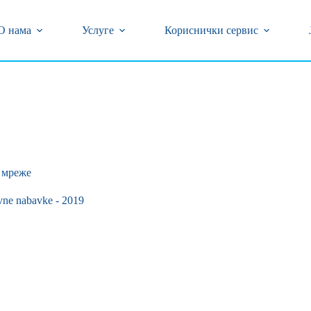
центар (018) 502-777 и 0800/323-320 бесплатан број
кварова на бројеве телефона (018) 502-618 и 239-774
О нама
Услуге
Кориснички сервис
 мреже
vne nabavke - 2019