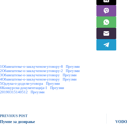
1Обавештење-о-закљученом-уговору-8
Преузми
2Обавештење-о-закљученом-уговору-2
Преузми
3Обавештење-о-закљученом-уговору
Преузми
4Обавештење-о-закљученом-уговору
Преузми
5Одлука-о-додели-уговора
Преузми
6Конкурсна-документација-1
Преузми
20190315140512
Преузми
PREVIOUS
POST
Пумпе за дозирање
VODOV