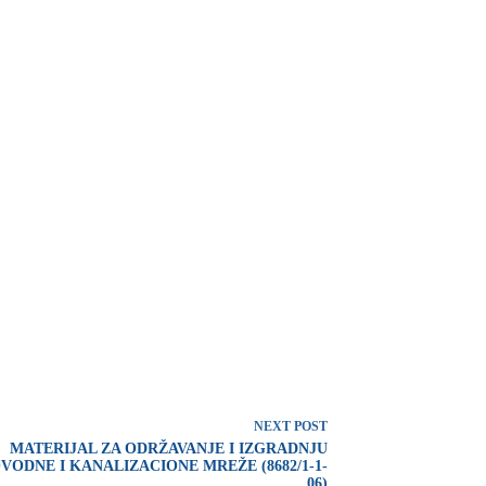
NEXT
POST
MATERIJAL ZA ODRŽAVANJE I IZGRADNJU
ODNE I KANALIZACIONE MREŽE (8682/1-1-
06)