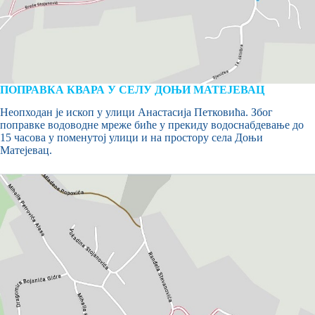
ПОПРАВКА КВАРА У СЕЛУ ДОЊИ МАТЕЈЕВАЦ
Неопходан је ископ у улици Анастасија Петковића. Због
поправке водоводне мреже биће у прекиду водоснабдевање до
15 часова у поменутој улици и на простору села Доњи
Матејевац.