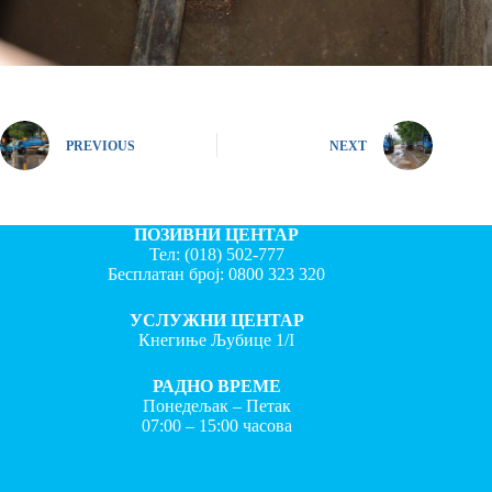
PREVIOUS
NEXT
ПОЗИВНИ ЦЕНТАР
Тел:
(018) 502-777
Бесплатан број:
0800 323 320
УСЛУЖНИ ЦЕНТАР
Кнегиње Љубице 1/I
РАДНО ВРЕМЕ
Понедељак – Петак
07:00 – 15:00 часова