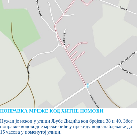
ПОПРАВКА МРЕЖЕ КОД ХИТНЕ ПОМОЋИ
Нужан је ископ у улици Љубе Дидића код бројева 38 и 40. Због
поправке водоводне мреже биће у прекиду водоснабдевање до
15 часова у поменутој улици.