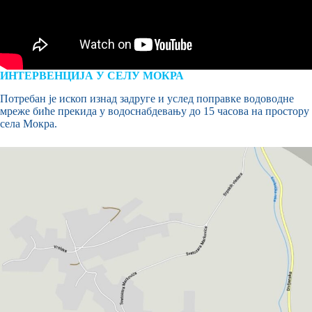
ИНТЕРВЕНЦИЈА У СЕЛУ МОКРА
Потребан је ископ изнад задруге и услед поправке водоводне
мреже биће прекида у водоснабдевању до 15 часова на простору
села Мокра.