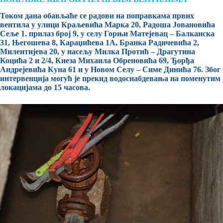
Током дана обављаће се радови на поправкама првих
вентила у улици Краљевића Марка 20, Радоша Јовановића
Сеље 1. прилаз број 9, у селу Горњи Матејевац – Балканска
31, Његошева 8, Караџићева 1А, Бранка Радичевића 2,
Милентијева 20, у насељу Милка Протић – Драгутина
Коцића 2 и 2/4, Кнеза Михаила Обреновића 69, Ђорђа
Андрејевића Куна 61 и у Новом Селу – Симе Динића 76. Због
интервенција могућ је прекид водоснабдевања на поменутим
локацијама до 15 часова.