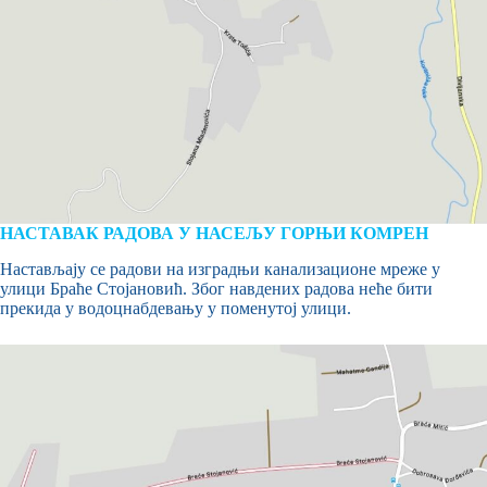
НАСТАВАК РАДОВА У НАСЕЉУ ГОРЊИ КОМРЕН
Настављају се радови на изградњи канализационе мреже у
улици Браће Стојановић. Због навдених радова неће бити
прекида у водоцнабдевању у поменутој улици.