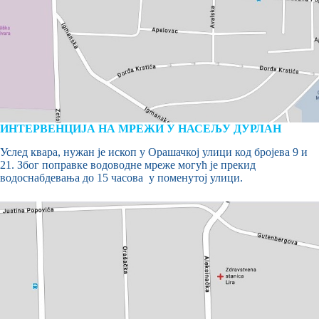
ИНТЕРВЕНЦИЈА НА МРЕЖИ У НАСЕЉУ ДУРЛАН
Услед квара, нужан је ископ у Орашачкој улици код бројева 9 и
21. Због поправке водоводне мреже могућ је прекид
водоснабдевања до 15 часова у поменутој улици.