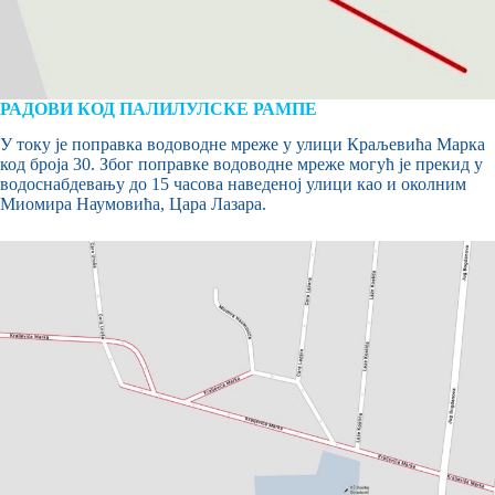
РАДОВИ КОД ПАЛИЛУЛСКЕ РАМПЕ
У току је поправка водоводне мреже у улици Краљевића Марка
код броја 30. Због поправке водоводне мреже могућ је прекид у
водоснабдевању до 15 часова наведеној улици као и околним
Миомира Наумовића, Цара Лазара.