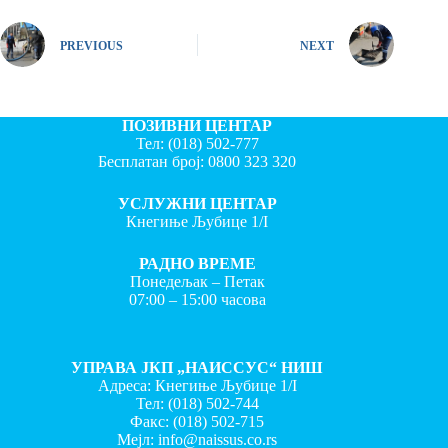
PREVIOUS
NEXT
ПОЗИВНИ ЦЕНТАР
Тел:
(018) 502-777
Бесплатан број:
0800 323 320
УСЛУЖНИ ЦЕНТАР
Кнегиње Љубице 1/I
РАДНО ВРЕМЕ
Понедељак – Петак
07:00 – 15:00 часова
УПРАВА ЈКП „НАИССУС“ НИШ
Адреса: Кнегиње Љубице 1/I
Тел:
(018) 502-744
Факс:
(018) 502-715
Мејл:
info@naissus.co.rs