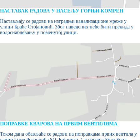
НАСТАВАК РАДОВА У НАСЕЉУ ГОРЊИ КОМРЕН
Настављају се радови на изградњи канализационе мреже у
улици Браће Стојановић. Због наведених неће бити прекида у
водоснабдевању у поменутој улици.
ПОПРАВКЕ КВАРОВА НА ПРВИМ ВЕНТИЛИМА
Током дана обављаће се радови на поправкама првих вентила у
улици Томе Росандића 8/2, Бојничка 2, у насељу Брзи Брод –