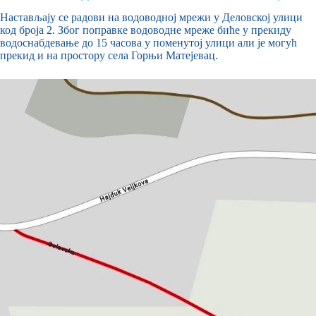
Настављају се радови на водоводној мрежи у Деловској улици
код броја 2. Због поправке водоводне мреже биће у прекиду
водоснабдевањe до 15 часова у поменутој улици али је могућ
прекид и на простору села Горњи Матејевац.