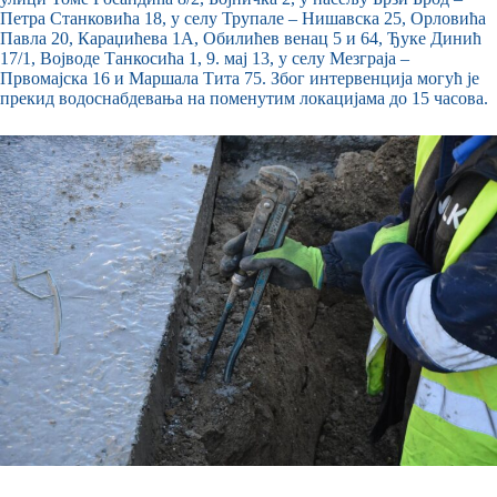
Петра Станковића 18, у селу Трупале – Нишавска 25, Орловића
Павла 20, Караџићева 1А, Обилићев венац 5 и 64, Ђуке Динић
17/1, Војводе Танкосића 1, 9. мај 13, у селу Мезграја –
Првомајска 16 и Маршала Тита 75. Због интервенција могућ је
прекид водоснабдевања на поменутим локацијама до 15 часова.