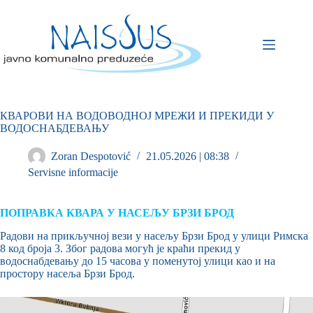
КВАРОВИ НА ВОДОВОДНОЈ МРЕЖИ И ПРЕКИДИ У
ВОДОСНАБДЕВАЊУ
Zoran Despotović
21.05.2026 | 08:38
Servisne informacije
ПОПРАВКА КВАРА У НАСЕЉУ БРЗИ БРОД
Радови на прикључној вези у насељу Брзи Брод у улици Римска
8 код броја 3. Због радова могућ је краћи прекид у
водоснабдевању до 15 часова у поменутој улици као и на
простору насеља Брзи Брод.