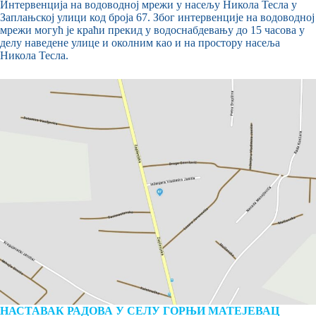
Интервенција на водоводној мрежи у насељу Никола Тесла у
Заплањској улици код броја 67. Због интервенције на водоводној
мрежи могућ је краћи прекид у водоснабдевању до 15 часова у
делу наведене улице и околним као и на простору насеља
Никола Тесла.
НАСТАВАК РАДОВА У СЕЛУ ГОРЊИ МАТЕЈЕВАЦ