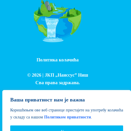
Политика колачића
© 2026 |
ЈКП „Наиссус” Ниш
Сва права задржана.
Израда и одржавање сајта - Лука Петровић
Ваша приватност нам је важна
Коришћењем ове веб странице пристајете на употребу колачића
у складу са нашом
Политиком приватности
.