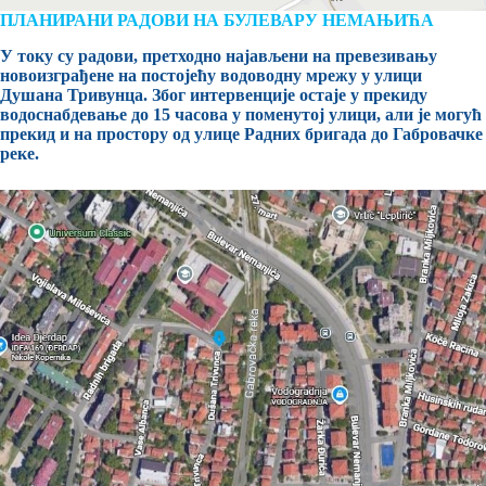
ПЛАНИРАНИ РАДОВИ НА БУЛЕВАРУ НЕМАЊИЋА
У току су радови, претходно најављени на превезивању
новоизграђене на постојећу водоводну мрежу у улици
Душана Тривунца. Због интервенције остаје у прекиду
водоснабдевање до 15 часова у поменутој улици, али је могућ
прекид и на простору од улице Радних бригада до Габровачке
реке.