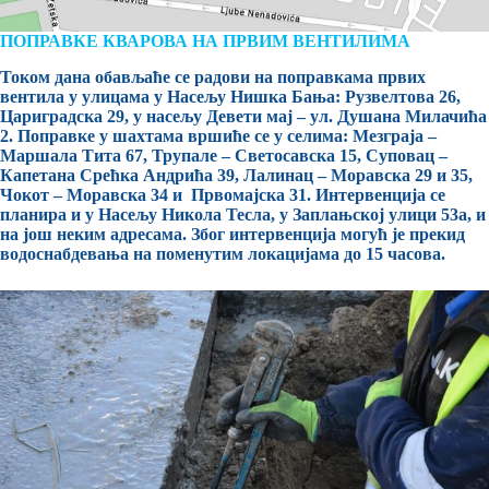
ПОПРАВКЕ КВАРОВА НА ПРВИМ ВЕНТИЛИМА
Током дана обављаће се радови на поправкама првих
вентила у улицама у Насељу Нишка Бања: Рузвелтова 26,
Цариградска 29, у насељу Девети мај – ул. Душана Милачића
2. Поправке у шахтама вршиће се у селима: Мезграја –
Маршала Тита 67, Трупале – Светосавска 15, Суповац –
Капетана Срећка Андрића 39, Лалинац – Моравска 29 и 35,
Чокот – Моравска 34 и Првомајска 31. Интервенција се
планира и у Насељу Никола Тесла, у Заплањској улици 53а, и
на још неким адресама. Због интервенција могућ је прекид
водоснабдевања на поменутим локацијама до 15 часова.