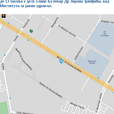
до 13 часова у делу улице Булевар Др Зорана Ђинђића, код
Института за јавно здравље.