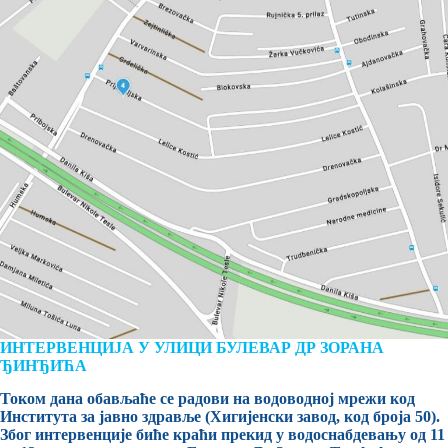
ИНТЕРВЕНЦИЈА У УЛИЦИ БУЛЕВАР ДР ЗОРАНА
ЂИНЂИЋА
Током дана обављаће се радови на водоводној мрежи код
Института за јавно здравље (Хигијенски завод, код броја 50).
Због интервенције биће краћи прекид у водоснабдевању од 11