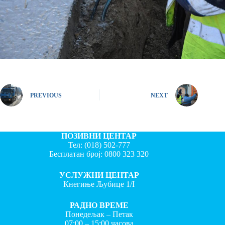
PREVIOUS
NEXT
ПОЗИВНИ ЦЕНТАР
Тел:
(018) 502-777
Бесплатан број:
0800 323 320
УСЛУЖНИ ЦЕНТАР
Кнегиње Љубице 1/I
РАДНО ВРЕМЕ
Понедељак – Петак
07:00 – 15:00 часова