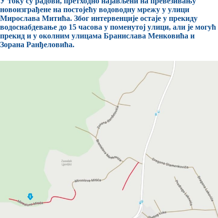
У току су радови, претходно најављени на превезивању
новоизграђене на постојећу водоводну мрежу у улици
Мирослава Митића. Због интервенције остаје у прекиду
водоснабдевање до 15 часова у поменутој улици, али је могућ
прекид и у околним улицама Бранислава Менковића и
Зорана Ранђеловића.