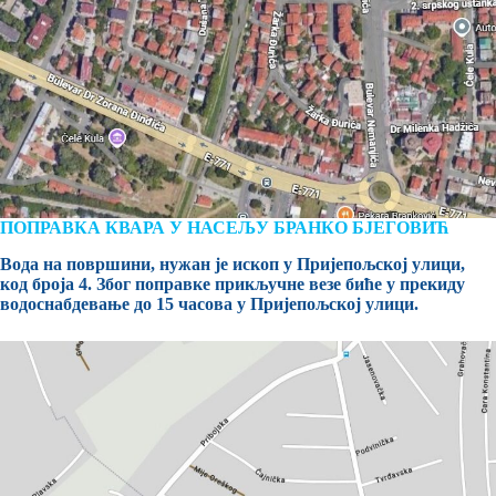
ПОПРАВКА КВАРА У НАСЕЉУ БРАНКО БЈЕГОВИЋ
Вода на површини, нужан је ископ у Пријепољској улици,
код броја 4. Због поправке прикључне везе биће у прекиду
водоснабдевање до 15 часова у Пријепољској улици.