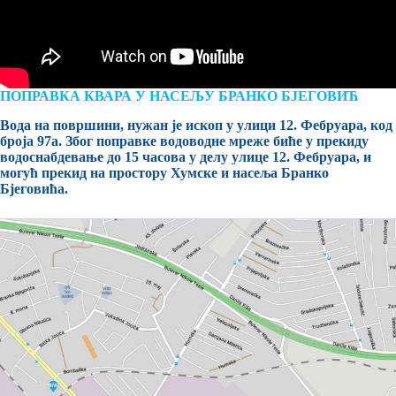
ПОПРАВКА КВАРА У НАСЕЉУ БРАНКО БЈЕГОВИЋ
Вода на површини, нужан је ископ у улици 12. Фебруара, код
броја 97а. Због поправке водоводне мреже биће у прекиду
водоснабдевање до 15 часова у делу улице 12. Фебруара, и
могућ прекид на простору Хумске и насеља Бранко
Бјеговића.