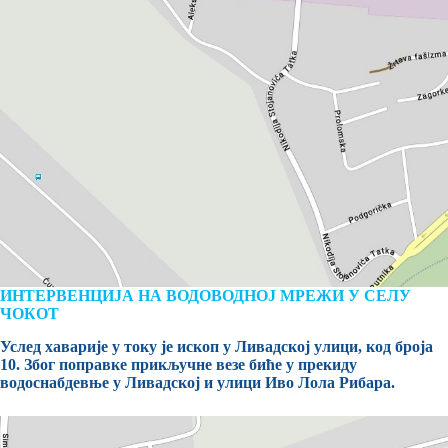
ИНТЕРВЕНЦИЈА НА ВОДОВОДНОЈ МРЕЖИ У СЕЛУ
ЧОКОТ
Услед хаварије у току је ископ у Ливадској улици, код броја
10. Због поправке прикључне везе биће у прекиду
водоснабдевње у Ливадској и улици Иво Лола Рибара.