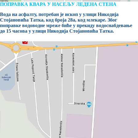
ПОПРАВКА КВАРА У НАСЕЉУ ЛЕДЕНА СТЕНА
Вода на асфалту, потребан је ископ у улици Никодија
Стојановића Татка, код броја 28а, код млекаре. Због
поправке водоводне мреже биће у прекиду водоснабдевање
до 15 часова у улици Никодија Стојановића Татка.