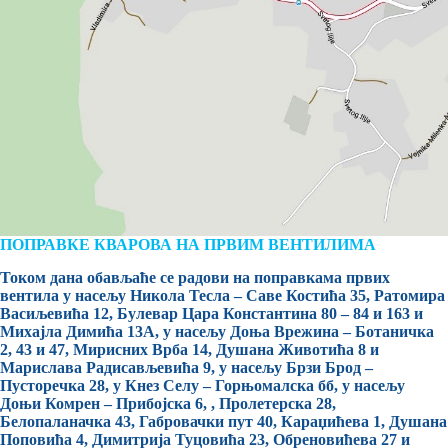
ПОПРАВКЕ КВАРОВА НА ПРВИМ ВЕНТИЛИМА
Током дана обављаће се радови на поправкама првих
вентила у насељу Никола Тесла – Саве Костића 35, Ратомира
Васиљевића 12, Булевар Цара Константина 80 – 84 и 163 и
Михајла Димића 13А, у насељу Доња Врежина – Ботаничка
2, 43 и 47, Мирисних Врба 14, Душана Животића 8 и
Марислава Радисављевића 9, у насељу Брзи Брод –
Пусторечка 28, у Кнез Селу – Горњомалска бб, у насељу
Доњи Комрен – Прибојска 6, , Пролетерска 28,
Белопаланачка 43, Габровачки пут 40, Караџићева 1, Душана
Поповића 4, Димитрија Туцовића 23, Обреновићева 27 и