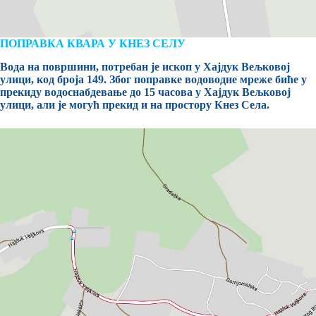
ПОПРАВКА КВАРА У КНЕЗ СЕЛУ
Вода на површини, потребан је ископ у Хајдук Вељковој
улици, код броја 149. Због поправке водоводне мреже биће у
прекиду водоснабдевање до 15 часова у Хајдук Вељковој
улици, али је могућ прекид и на простору Кнез Села.