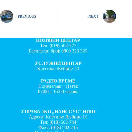
PREVIOUS
NEXT
ПОЗИВНИ ЦЕНТАР
Тел:
(018) 502-777
Бесплатан број:
0800 323 320
УСЛУЖНИ ЦЕНТАР
Кнегиње Љубице 1/I
РАДНО ВРЕМЕ
Понедељак – Петак
07:00 – 15:00 часова
УПРАВА ЈКП „НАИССУС“ НИШ
Адреса: Кнегиње Љубице 1/I
Тел:
(018) 502-744
Факс:
(018) 502-715