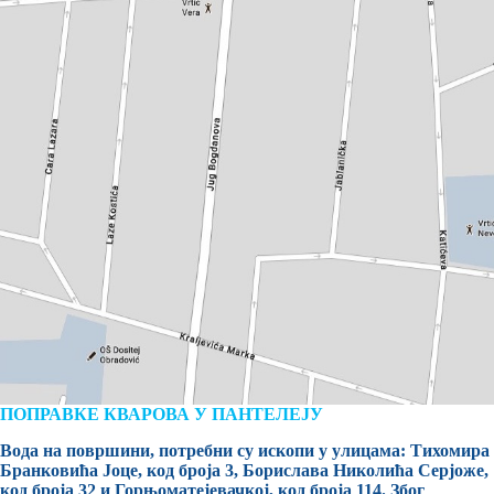
ПОПРАВКЕ КВАРОВА У ПАНТЕЛЕЈУ
Вода на површини, потребни су ископи у улицама: Тихомира
Бранковића Јоце, код броја 3, Борислава Николића Серјоже,
код броја 32 и Горњоматејевачкој, код броја 114. Због