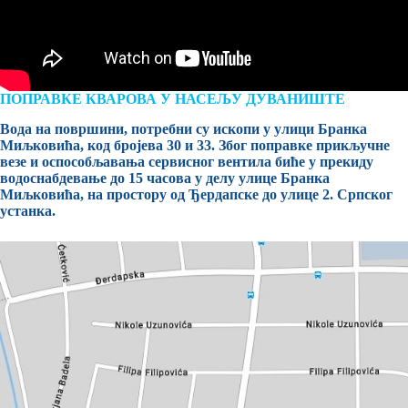
ПОПРАВКE КВАРOВА У НАСЕЉУ ДУВАНИШТЕ
Вода на површини, потребни су ископи у улици Бранка
Миљковића, код бројева 30 и 33. Због поправке прикључне
везе и оспособљавања сервисног вентила биће у прекиду
водоснабдевање до 15 часова у делу улице Бранка
Миљковића, на простору од Ђердапске до улице 2. Српског
устанка.