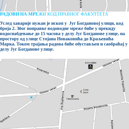
РАДОВИ НА МРЕ
ЖИ КОД ПРАВНОГ ФАКУЛТЕТА
Услед хаварије нужан је ископ у Југ Богдановој улици, код
броја 2. Због поправке водоводне мреже биће у прекиду
водоснабдевање до 15 часова у делу Југ Богданове улице, на
простору од
улице Стојана Новаковића до Краљевића
Марка. Током трајања радова биће обустављен и саобраћај у
делу Југ Богданове улице
.