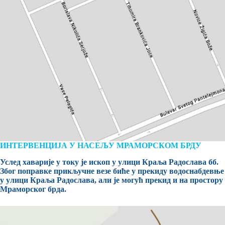
ИНТЕРВЕНЦИЈА У НАСЕЉУ МРАМОРСКОМ БРДУ
Услед хаварије у току је ископ у улици Краља Радослава бб.
Због поправке прикључне везе биће у прекиду водоснабдевње
у улици Краља Радослава, али је могућ прекид и на простору
Мраморског брда.