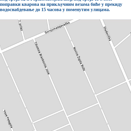
поправки кварова на прикључним везама биће у прекиду
водоснабдевање до 15 часова у поменутим улицама.