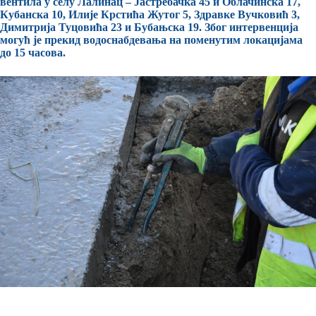
вентила у селу Лалинац – Јастребачка 45 и Облачинска 17,
Кубанска 10, Илије Крстића Жутог 5, Здравке Вучковић 3,
Димитрија Туцовића 23 и Бубањска 19. Због интервенција
могућ је прекид водоснабдевања на поменутим локацијама
до 15 часова.