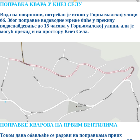
ПОПРАВКА КВАРА У КНЕЗ СЕЛУ
Вода на површини, потребан је ископ у Горњомалској улици
бб. Због поправке водоводне мреже биће у прекиду
водоснабдевање до 15 часова у Горњомалској улици, али је
могућ прекид и на простору Кнез Села.
ПОПРАВКЕ КВАРОВА НА ПРВИМ ВЕНТИЛИМА
Током дана обављаће се радови на поправкама првих