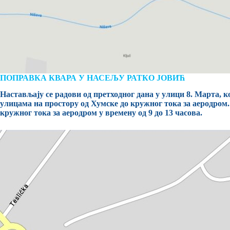
ПОПРАВКА КВАРА У НАСЕЉУ РАТКО ЈОВИЋ
Настављају се радови од претходног дана у улици 8. Марта, к
улицама на простору од Хумске до кружног тока за аеродром
кружног тока за аеродром у времену од 9 до 13 часова.