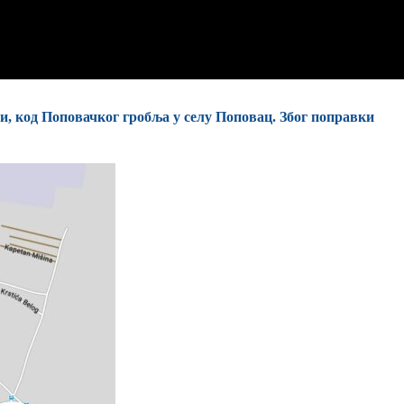
и, код Поповачког гробља у селу Поповац. Због поправки