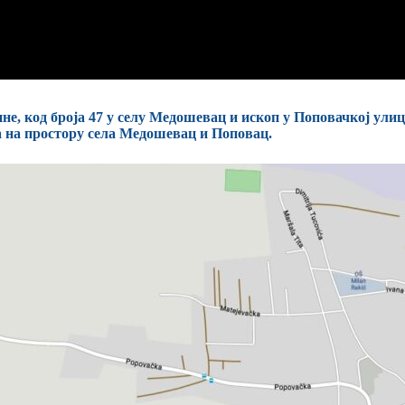
е, код броја 47 у селу Медошевац и ископ у Поповачкој улиц
а на простору села Медошевац и Поповац.