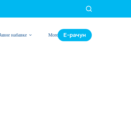
Е-рачун
Јавне набавке
More