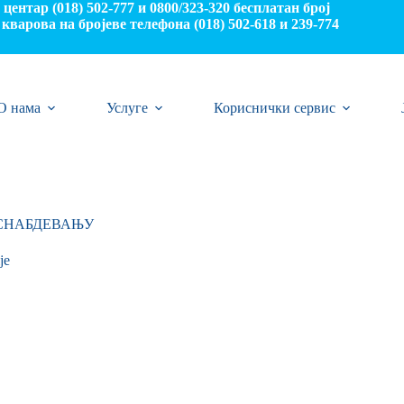
центар (018) 502-777 и 0800/323-320 бесплатан број
кварова на бројеве телефона (018) 502-618 и 239-774
О нама
Услуге
Кориснички сервис
ОСНАБДЕВАЊУ
je