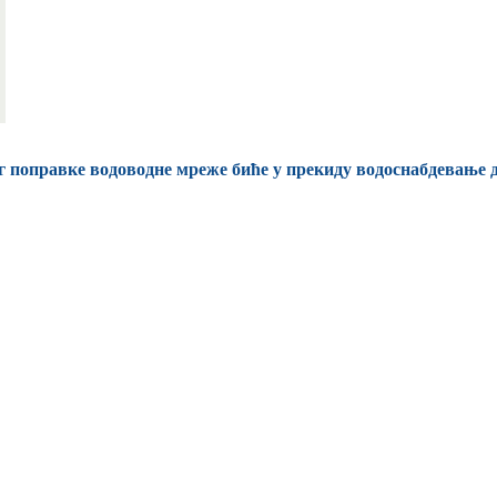
г поправке водоводне мреже биће у прекиду водоснабдевање д