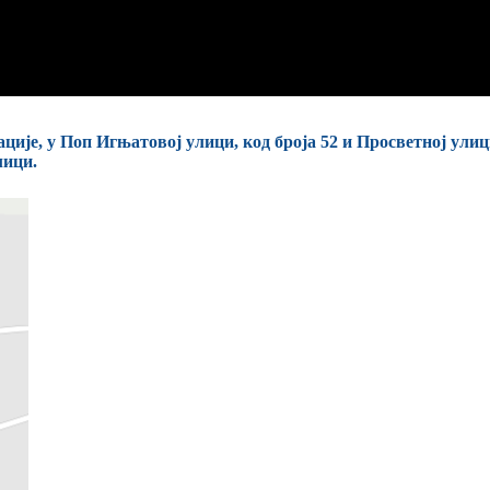
ције, у Поп Игњатовој улици, код броја 52 и Просветној улиц
лици.