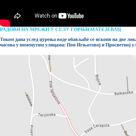
РАДОВИ НА МРЕЖИ У СЕЛУ ГОРЊИ МАТЕЈЕВАЦ
Током дана услед цурења воде обављаће се ископи на две лока
часова у поменутим улицама: Поп Игњатовој и Просветној у