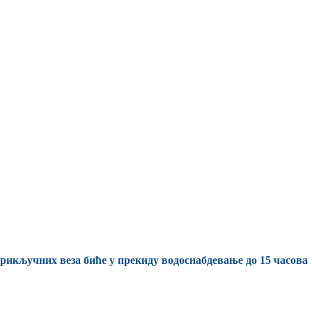
рикључних веза биће у прекиду водоснабдевање до 15 часова