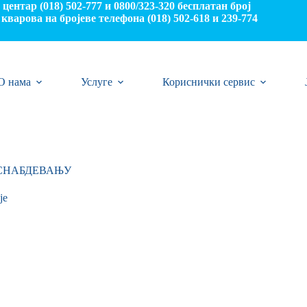
центар (018) 502-777 и 0800/323-320 бесплатан број
кварова на бројеве телефона (018) 502-618 и 239-774
О нама
Услуге
Кориснички сервис
ОСНАБДЕВАЊУ
je