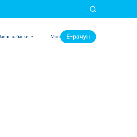
Е-рачун
Јавне набавке
More