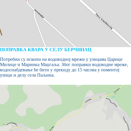
ПОПРАВКА КВАРА У СЕЛУ БЕРЧИНАЦ
Потребни су ископи на водоводној мрежи у улицама Царице
Милице и Маринка Маџгаља. Због поправки водоводне мреже,
водоснабдевање ће бити у прекиду до 15 часова у поментој
улици и делу села Паљина.