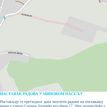
НАСТАВАК РАДОВА У МИНОВОМ НАСЕЉУ
Настављају се претходног дана започети радови на отклањању
квара у улици Стојана Андрића код броја 17. Због радова биће у