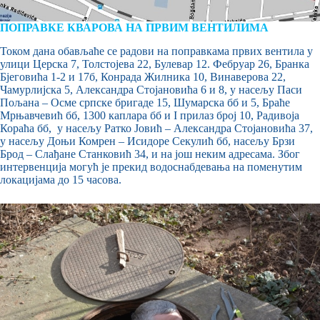
ПОПРАВКЕ КВАРОВА НА ПРВИМ ВЕНТИЛИМА
Током дана обављаће се радови на поправкама првих вентила у
улици Церска 7, Толстојева 22, Булевар 12. Фебруар 26, Бранка
Бјеговића 1-2 и 17б, Конрада Жилника 10, Винаверова 22,
Чамурлијска 5, Александра Стојановића 6 и 8, у насељу Паси
Пољана – Осме српске бригаде 15, Шумарска бб и 5, Браће
Мрњавчевић бб, 1300 каплара бб и I прилаз број 10, Радивоја
Кораћа бб, у насељу Ратко Јовић – Александра Стојановића 37,
у насељу Доњи Комрен – Исидоре Секулић бб, насељу Брзи
Брод – Слађане Станковић 34, и на још неким адресама. Због
интервенција могућ је прекид водоснабдевања на поменутим
локацијама до 15 часова.