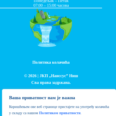
Понедељак – Петак
07:00 – 15:00 часова
Политика колачића
© 2026 |
ЈКП „Наиссус” Ниш
Сва права задржана.
Израда и одржавање сајта - Лука Петровић
Ваша приватност нам је важна
Коришћењем ове веб странице пристајете на употребу колачића
у складу са нашом
Политиком приватности
.