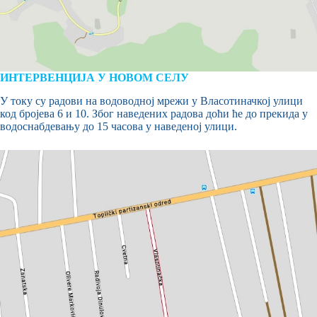
ИНТЕРВЕНЦИЈА У НОВОМ СЕЛУ
У току су радови на водоводној мрежи у Власотиначкој улици
код бројева 6 и 10. Због наведених радова доћи ће до прекида у
водоснабдевању до 15 часова у наведеној улици.