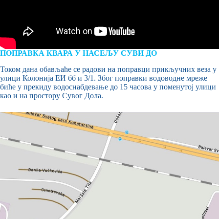
ПОПРАВКА КВАРА У НАСЕЉУ СУВИ ДО
Током дана обављаће се радови на поправци прикључних веза у
улици Колонија ЕИ бб и 3/1. Због поправки водоводне мреже
биће у прекиду водоснабдевање до 15 часова у поменутој улици
као и на простору Сувог Дола.