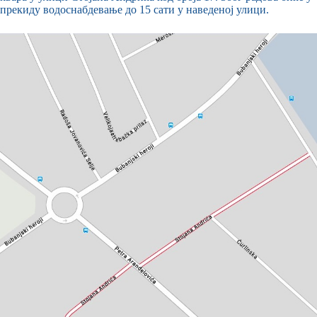
прекиду водоснабдевање до 15 сати у наведеној улици.