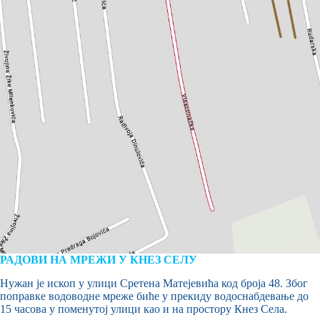
РАДОВИ НА МРЕЖИ У КНЕЗ СЕЛУ
Нужан је ископ у улици Сретена Матејевића код броја 48. Због
поправке водоводне мреже биће у прекиду водоснабдевање до
15 часова у поменутој улици као и на простору Кнез Села.