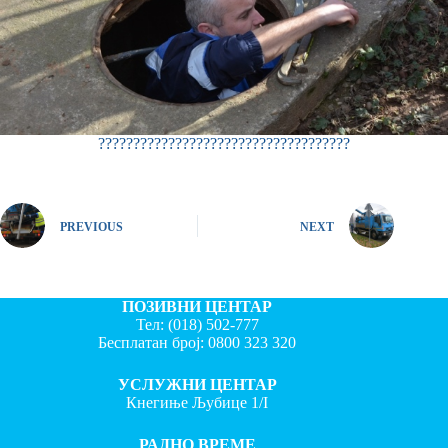
????????????????????????????????????
PREVIOUS
NEXT
ПОЗИВНИ ЦЕНТАР
Тел:
(018) 502-777
Бесплатан број:
0800 323 320
УСЛУЖНИ ЦЕНТАР
Кнегиње Љубице 1/I
РАДНО ВРЕМЕ