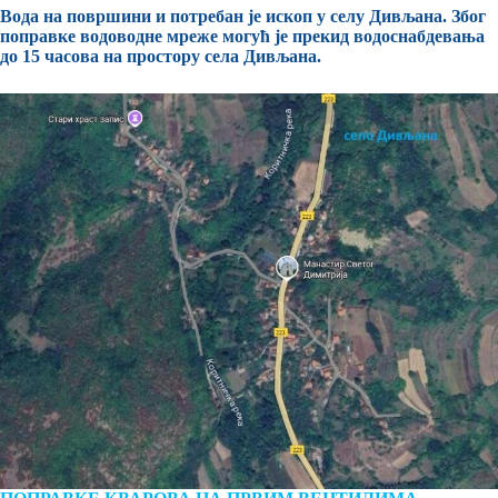
Вода на површини и потребан је ископ у селу Дивљана. Због
поправке водоводне мреже могућ је прекид водоснабдевања
до 15 часова на простору села Дивљана.