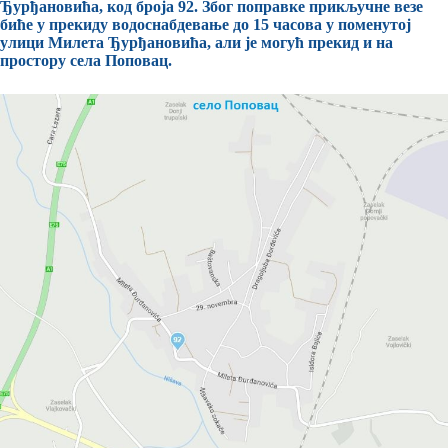
Ђурђановића, код броја 92. Због поправке прикључне везе
биће у прекиду водоснабдевање до 15 часова у поменутој
улици Милета Ђурђановића, али је могућ прекид и на
простору села Поповац.