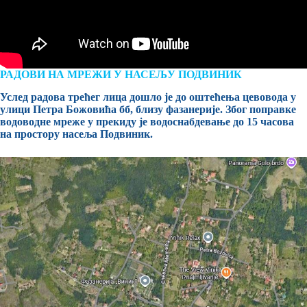
РАДОВИ НА МРЕЖИ У НАСЕЉУ ПОДВИНИК
Услед радова трећег лица дошло је до оштећења цевовода у
улици Петра Божовића бб, близу фазанерије. Због поправке
водоводне мреже у прекиду је водоснабдевање до 15 часова
на простору насеља Подвиник.