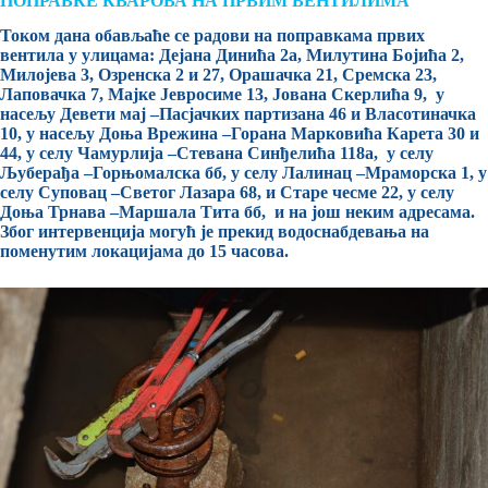
ПОПРАВКЕ КВАРОВА НА ПРВИМ ВЕНТИЛИМА
Током дана обављаће се радови на поправкама првих
вентила у улицама: Дејана Динића 2а, Милутина Бојића 2,
Милојева 3, Озренска 2 и 27, Орашачка 21, Сремска 23,
Лаповачка 7, Мајке Јевросиме 13, Јована Скерлића 9, у
насељу Девети мај –Пасјачких партизана 46 и Власотиначка
10, у насељу Доња Врежина –Горана Марковића Карета 30 и
44, у селу Чамурлија –Стевана Синђелића 118а, у селу
Љуберађа –Горњомалска бб, у селу Лалинац –Мраморска 1, у
селу Суповац –Светог Лазара 68, и Старе чесме 22, у селу
Доња Трнава –Маршала Тита бб, и на још неким адресама.
Због интервенција могућ је прекид водоснабдевања на
поменутим локацијама до 15 часова.