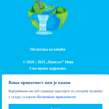
Политика колачића
© 2026 |
ЈКП „Наиссус” Ниш
Сва права задржана.
Израда и одржавање сајта - Лука Петровић
Ваша приватност нам је важна
Коришћењем ове веб странице пристајете на употребу колачића
у складу са нашом
Политиком приватности
.