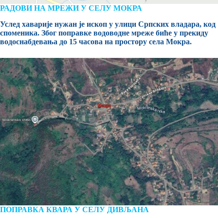
РАДОВИ НА МРЕЖИ У СЕЛУ МОКРА
Услед хаварије нужан је ископ у улици Српских владара, код
споменика. Због поправке водоводне мреже биће у прекиду
водоснабдевања до 15 часова на простору села Мокра.
ПОПРАВКА КВАРА У СЕЛУ ДИВЉАНА