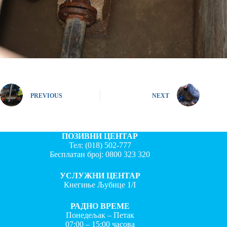
PREVIOUS
NEXT
ПОЗИВНИ ЦЕНТАР
Тел:
(018) 502-777
Бесплатан број:
0800 323 320
УСЛУЖНИ ЦЕНТАР
Кнегиње Љубице 1/I
РАДНО ВРЕМЕ
Понедељак – Петак
07:00 – 15:00 часова