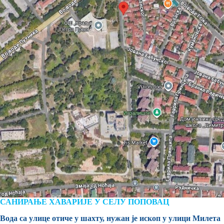
САНИРАЊЕ ХАВАРИЈЕ У СЕЛУ ПОПОВАЦ
Вода са улице отиче у шахту, нужан је ископ у улици Милета