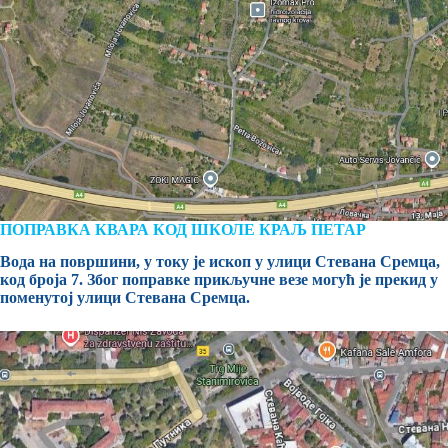
ПОПРАВКА КВАРА КОД ШКОЛЕ КРАЉ ПЕТАР
Вода на површини, у току је ископ у улици Стевана Сремца,
код броја 7. Због поправке прикључне везе могућ је прекид у
поменутој улици Стевана Сремца.