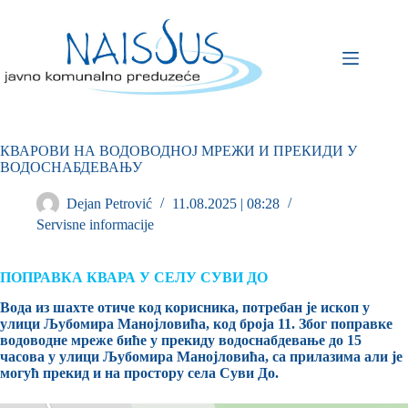
КВАРОВИ НА ВОДОВОДНОЈ МРЕЖИ И ПРЕКИДИ У
ВОДОСНАБДЕВАЊУ
Dejan Petrović
11.08.2025 | 08:28
Servisne informacije
ПОПРАВКА КВАРА У СЕЛУ СУВИ ДО
Вода из шахте отиче код корисника, потребан је ископ у
улици Љубомира Манојловића, код броја 11. Због поправке
водоводне мреже биће у прекиду водоснабдевање до 15
часова у улици Љубомира Манојловића, са прилазима али је
могућ прекид и на простору села Суви До.