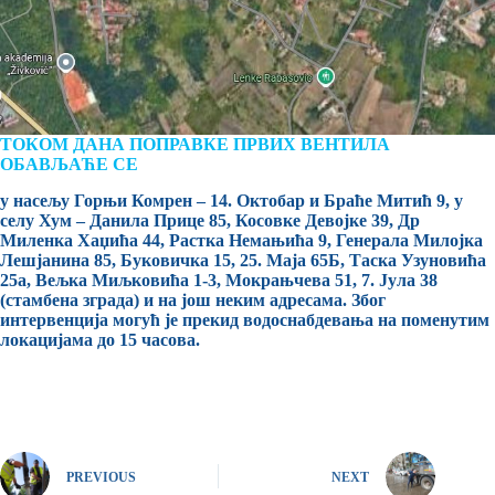
ТОКОМ ДАНА ПОПРАВКЕ ПРВИХ ВЕНТИЛА
ОБАВЉАЋЕ СЕ
у насељу Горњи Комрен – 14. Октобар и Браће Митић 9, у
селу Хум – Данила Прице 85, Косовке Девојке 39, Др
Миленка Хаџића 44, Растка Немањића 9, Генерала Милојка
Лешјанина 85, Буковичка 15, 25. Маја 65Б, Таска Узуновића
25а, Вељка Миљковића 1-3, Мокрањчева 51, 7. Јула 38
(стамбена зграда) и на још неким адресама. Због
интервенција могућ је прекид водоснабдевања на поменутим
локацијама до 15 часова.
PREVIOUS
NEXT