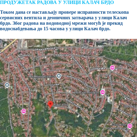
ПРОДУЖЕТАК РАДОВА У УЛИЦИ КАЛАЧ БРДО
Током дана се настављају провере исправности телескопа
сервисних вентила и деоничних затварача у улици Калач
брдо. Због радова на водоводној мрежи могућ је прекид
водоснабдевања до 15 часова у улици Калач брдо.