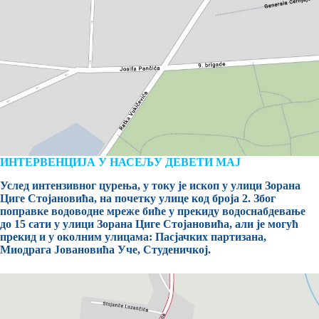
ИНТЕРВЕНЦИЈА У НАСЕЉУ ДЕВЕТИ МАЈ
Услед интензивног цурења, у току је ископ у улици Зорана
Циге Стојановића, на почетку улице код броја 2. Због
поправке водоводне мреже биће у прекиду водоснабдевање
до 15 сати у улици Зорана Циге Стојановића, али је могућ
прекид и у околним улицама: Пасјачких партизана,
Миодрага Јовановића Уче, Студеничкој.