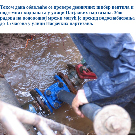
Током дана обављаће се провере деоничних шибер вентила и
подземних хидраната у улици Пасјачких партизана. Због
радова на водоводној мрежи могућ је прекид водоснабдевања
до 15 часова у улици Пасјачких партизана.