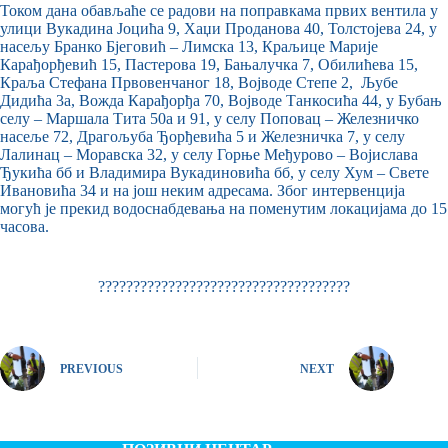
Током дана обављаће се радови на поправкама првих вентила у
улици Вукадина Јоцића 9, Хаџи Проданова 40, Толстојева 24, у
насељу Бранко Бјеговић – Лимска 13, Краљице Марије
Карађорђевић 15, Пастерова 19, Бањалучка 7, Обилићева 15,
Краља Стефана Првовенчаног 18, Војводе Степе 2, Љубе
Дидића 3а, Вожда Карађорђа 70, Војводе Танкосића 44, у Бубањ
селу – Маршала Тита 50а и 91, у селу Поповац – Железничко
насеље 72, Драгољуба Ђорђевића 5 и Железничка 7, у селу
Лалинац – Моравска 32, у селу Горње Међурово – Војислава
Ђукића бб и Владимира Вукадиновића бб, у селу Хум – Свете
Ивановића 34 и на још неким адресама. Због интервенција
могућ је прекид водоснабдевања на поменутим локацијама до 15
часова.
????????????????????????????????????
PREVIOUS
NEXT