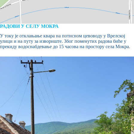
РАДОВИ У СЕЛУ МОКРА
У току је отклањање квара на потисном цевоводу у Врелској
улици и на путу за извориште. Због поменутих радова биће у
прекиду водоснабдевање до 15 часова на простору села Мокра.