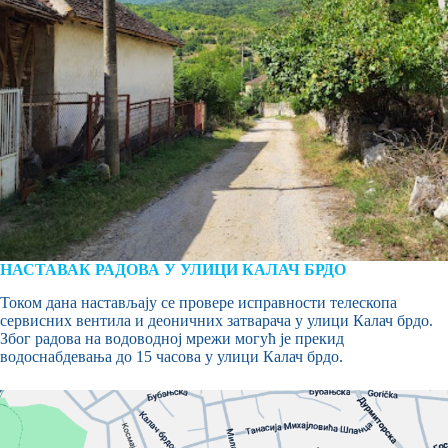
НАСТАВАК РАДОВА У УЛИЦИ КАЛАЧ БРДО
Током дана настављају се провере исправности телескопа
сервисних вентила и деоничних затварача у улици Калач брдо.
Због радова на водоводној мрежи могућ је прекид
водоснабдевања до 15 часова у улици Калач брдо.