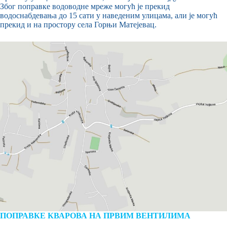
Због поправке водоводне мреже могућ је прекид
водоснабдевања до 15 сати у наведеним улицама, али је могућ
прекид и на простору села Горњи Матејевац.
ПОПРАВКЕ КВАРОВА НА ПРВИМ ВЕНТИЛИМА