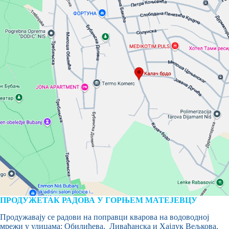
ПРОДУЖЕТАК РАДОВА У ГОРЊЕМ МАТЕЈЕВЦУ
Продужавају се радови на поправци кварова на водоводној
мрежи у улицама: Обилићева, Ливађанска и Хајдук Вељкова.