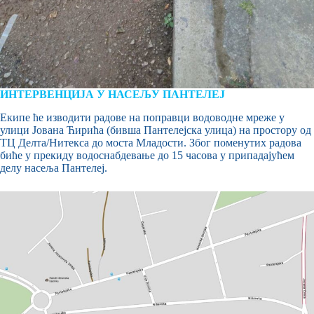
ИНТЕРВЕНЦИЈА У НАСЕЉУ ПАНТЕЛЕЈ
Екипе ће изводити радове на поправци водоводне мреже у
улици Јована Ћирића (бивша Пантелејска улица) на простору од
ТЦ Делта/Нитекса до моста Младости. Због поменутих радова
биће у прекиду водоснабдевање до 15 часова у припадајућем
делу насеља Пантелеј.