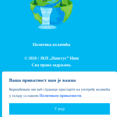
Политика колачића
© 2026 |
ЈКП „Наиссус” Ниш
Сва права задржана.
Израда и одржавање сајта - Лука Петровић
Ваша приватност нам је важна
Коришћењем ове веб странице пристајете на употребу колачића
у складу са нашом
Политиком приватности
.
У реду