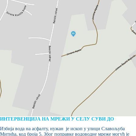
ИНТЕРВЕНЦИЈА НА МРЕЖИ У СЕЛУ СУВИ ДО
Избија вода на асфалту, нужан је ископ у улици Славољуба
Митића, код броја 5. Због поправке водоводне мреже могућ је