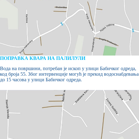
ПОПРАВКА КВАРА НА ПАЛИЛУЛИ
Вода на површини, потребан је ископ у улици Бабичког одреда,
код броја 55. Због интервенције могућ је прекид водоснабдевања
до 15 часова у улици Бабичког одреда.