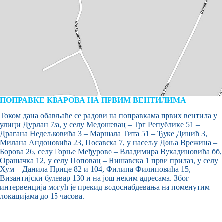
ПОПРАВКЕ КВАРОВА НА ПРВИМ ВЕНТИЛИМА
Током дана обављаће се радови на поправкама првих вентила у
улици Дурлан 7/а, у селу Медошевац – Трг Републике 51 –
Драгана Недељковића 3 – Маршала Тита 51 – Ђуке Динић 3,
Милана Андоновића 23, Посавска 7, у насељу Доња Врежина –
Борова 26, селу Горње Међурово – Владимира Вукадиновића бб,
Орашачка 12, у селу Поповац – Нишавска 1 први прилаз, у селу
Хум – Данила Прице 82 и 104, Филипа Филиповића 15,
Византијски булевар 130 и на још неким адресама. Због
интервенција могућ је прекид водоснабдевања на поменутим
локацијама до 15 часова.