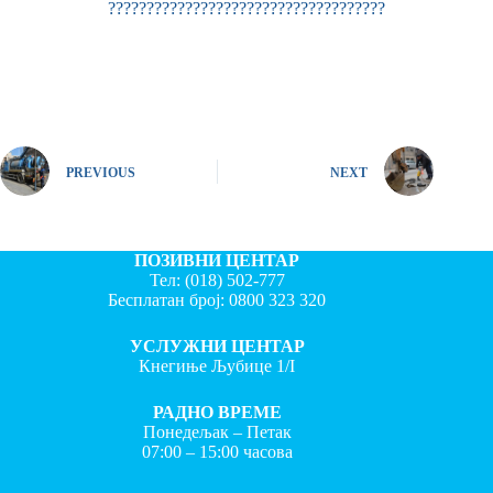
????????????????????????????????????
PREVIOUS
NEXT
ПОЗИВНИ ЦЕНТАР
Тел:
(018) 502-777
Бесплатан број:
0800 323 320
УСЛУЖНИ ЦЕНТАР
Кнегиње Љубице 1/I
РАДНО ВРЕМЕ
Понедељак – Петак
07:00 – 15:00 часова