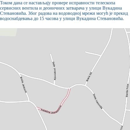
Током дана се настављају провере исправности телескопа
сервисних вентила и деоничних затварача у улици Вукадина
Стевановића. Због радова на водоводној мрежи могућ је прекид
водоснабдевања до 15 часова у улици Вукадина Стевановића.