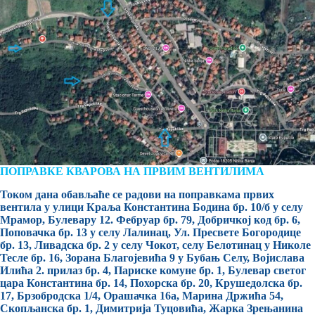
ПОПРАВКЕ КВАРОВА НА ПРВИМ ВЕНТИЛИМА
Током дана обављаће се радови на поправкама првих
вентила у улици Краља Константина Бодина бр. 10/б у селу
Мрамор, Булевару 12. Фебруар бр. 79, Добричкој код бр. 6,
Поповачка бр. 13 у селу Лалинац, Ул. Пресвете Богородице
бр. 13, Ливадска бр. 2 у селу Чокот, селу Белотинац у Николе
Тесле бр. 16, Зорана Благојевића 9 у Бубањ Селу, Војислава
Илића 2. прилаз бр. 4, Париске комуне бр. 1, Булевар светог
цара Константина бр. 14, Похорска бр. 20, Крушедолска бр.
17, Брзобродска 1/4, Орашачка 16а, Марина Држића 54,
Скопљанска бр. 1, Димитрија Туцовића, Жарка Зрењанина