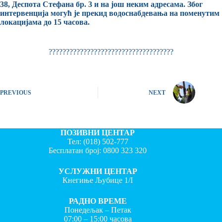
38, Деспота Стефана бр. 3 и
на још неким адресама. Због
интервенција могућ је прекид водоснабдевања на поменутим
локацијама до 15 часова.
????????????????????????????????????
PREVIOUS
NEXT
ПОЗИВНИ ЦЕНТАР
Тел:
(018) 502-777
Бесплатан број:
0800 323 320
УСЛУЖНИ ЦЕНТАР
Кнегиње Љубице 1/I
РАДНО ВРЕМЕ
Понедељак – Петак
07:00 – 15:00 часова