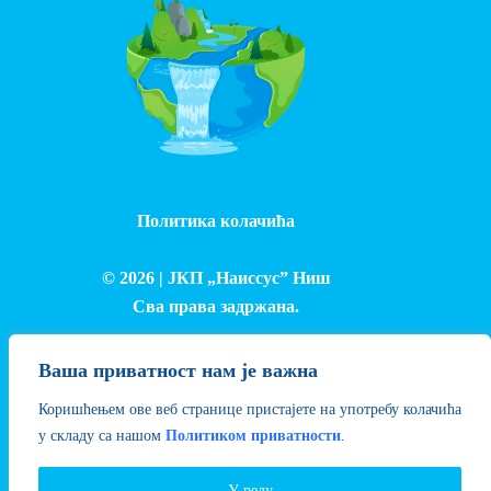
Политика колачића
© 2026 |
ЈКП „Наиссус” Ниш
Сва права задржана.
Израда и одржавање сајта - Лука Петровић
Ваша приватност нам је важна
Коришћењем ове веб странице пристајете на употребу колачића
у складу са нашом
Политиком приватности
.
У реду