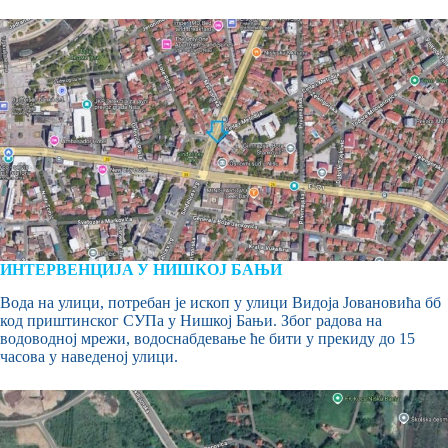
ИНТЕРВЕНЦИЈA У НИШКОЈ БАЊИ
Вода на улици, потребан је ископ у улици Видоја Јовановића бб
код приштинског СУПа у Нишкој Бањи. Због радова на
водоводној мрежи, водоснабдевање ће бити у прекиду до 15
часова у наведеној улици.