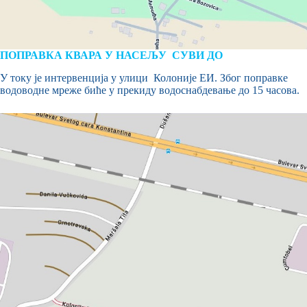
ПОПРАВКА КВАРА У НАСЕЉУ СУВИ ДО
У току је интервенција у улици Колоније ЕИ. Због поправке
водоводне мреже биће у прекиду водоснабдевање до 15 часова.