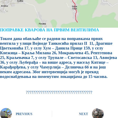
ПОПРАВКЕ КВАРОВА НА ПРВИМ ВЕНТИЛИМА
Током дана обављаће се радови на поправкама првих
вентила у улици Војводе Танкосића прилаз II 11, Драгише
Цветковића 17, у селу Хум – Данила Прице 159, у селу
Кнежица – Краља Милана 26, Мокрањчева 45, Рентгенова
25, Краљевачка 7, у селу Трупале – Светосавска 13, Авнојева
36, у селу Љуберађа – на више адреса, у насељу Китице –
Карађорђева, у селу Чамурлија – Делничка бб и на још
неким адресама. Због интервенција могућ је прекид
водоснабдевања на поменутим локацијама до 15 часова.
????????????????????????????????????
PREVIOUS
NEXT