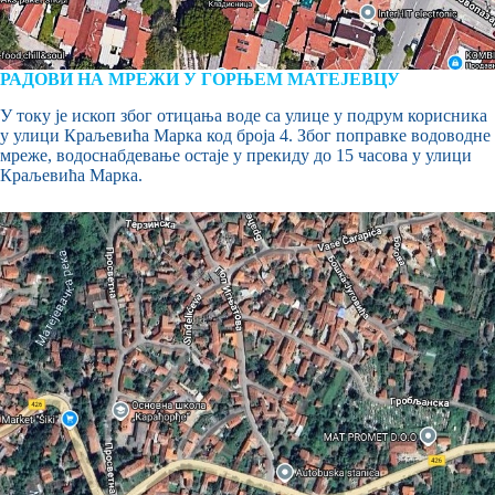
РАДОВИ НА МРЕЖИ У ГОРЊЕМ МАТЕЈЕВЦУ
У току је ископ због отицања воде са улице у подрум корисника
у улици Краљевића Марка код броја 4. Због поправке водоводне
мреже, водоснабдевање остаје у прекиду до 15 часова у улици
Краљевића Марка.