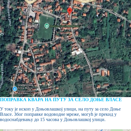
ПОПРАВКА КВАРА НА ПУТУ ЗА СЕЛО ДОЊЕ ВЛАСЕ
У току је ископ у Доњовлашкој улици, на путу за село Доње
Власе. Због поправке водоводне мреже, могућ је прекид у
водоснабдевању до 15 часова у Доњовлашкој улици.