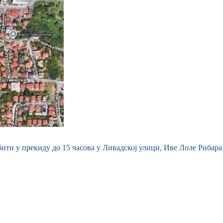
бити у прекиду до 15 часова у Ливадској улици, Иве Лоле Рибара