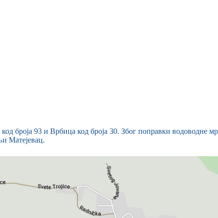
од броја 93 и Врбица код броја 30. Због поправки водоводне мр
њи Матејевац.