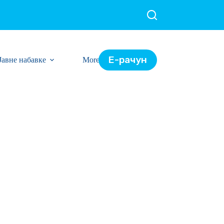
Е-рачун
Јавне набавке
More