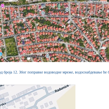
д броја 12. Због поправке водоводне мреже, водоснабдевање ће 