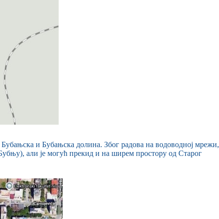
 Бубањска и Бубањска долина. Због радова на водоводној мрежи,
Бубњу), али је могућ прекид и на ширем простору од Старог