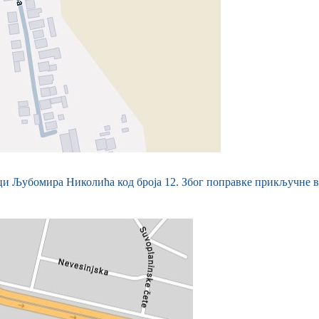
ици Љубомира Николића код броја 12. Због поправке прикључне ве