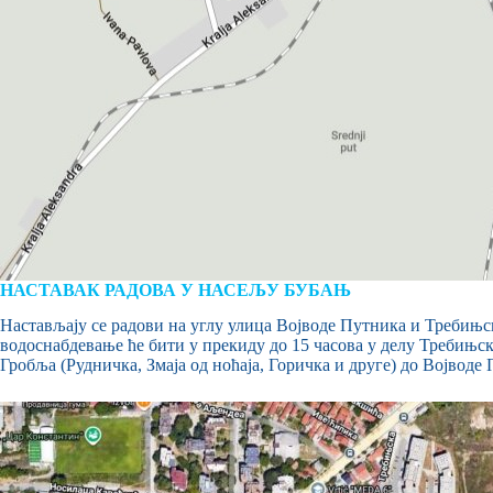
НАСТАВАК РАДОВА У НАСЕЉУ БУБАЊ
Настављају се радови на углу улица Војводе Путника и Требињс
водоснабдевање ће бити у прекиду до 15 часова у делу Требињск
Гробља (Рудничка, Змаја од ноћаја, Горичка и друге) до Војвод