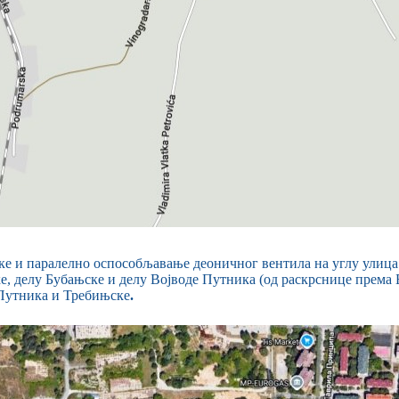
ке и паралелно оспособљавање деоничног вентила на углу улица
е, делу Бубањске и делу Војводе Путника (од раскрснице према 
е Путника и Требињске
.