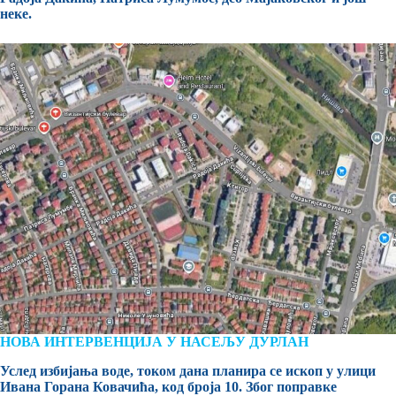
неке.
НОВА ИНТЕРВЕНЦИЈА У НАСЕЉУ ДУРЛАН
Услед избијања воде, током дана планира се ископ у улици
Ивана Горана Ковачића, код броја 10. Због поправке