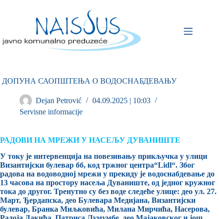
ДОПУНА САОПШТЕЊА О ВОДОСНАБДЕВАЊУ
Dejan Petrović
04.09.2025 | 10:03
Servisne informacije
РАДОВИ НА МРЕЖИ У НАСЕЉУ ДУВАНИШТЕ
У току је интервенција на повезивању прикључка у улици
Византијски булевар бб, код тржног центра“Lidl“. Због
радова на водоводној мрежи у прекиду је водоснабдевање до
13 часова на простору насеља Дуваниште, од једног кружног
тока до другог. Тренутно су без воде следеће улице: део ул. 27.
Март, Ђердапска, део Булевара Медијана, Византијски
булевар, Бранка Миљковића, Милана Мирчића, Насерова,
Радоја Дакића, Патриса Лумумбе, део Мајаковског и још