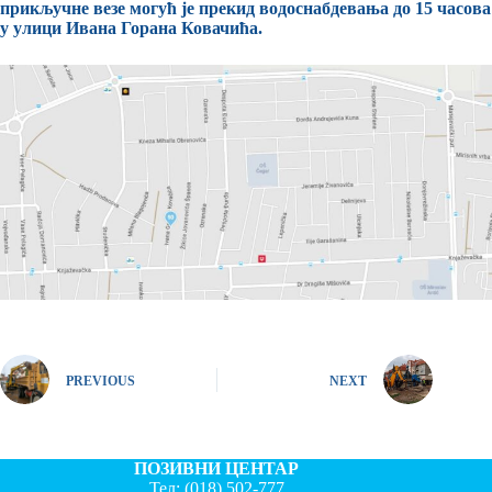
прикључне везе могућ је прекид водоснабдевања до 15 часова
у улици Ивана Горана Ковачића.
PREVIOUS
NEXT
ПОЗИВНИ ЦЕНТАР
Тел:
(018) 502-777