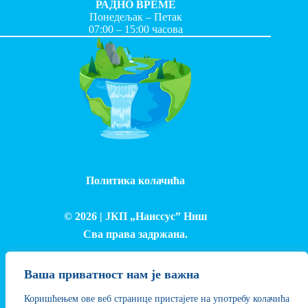
РАДНО ВРЕМЕ
Понедељак – Петак
07:00 – 15:00 часова
Политика колачића
© 2026 |
ЈКП „Наиссус” Ниш
Сва права задржана.
Израда и одржавање сајта - Лука Петровић
Ваша приватност нам је важна
Коришћењем ове веб странице пристајете на употребу колачића