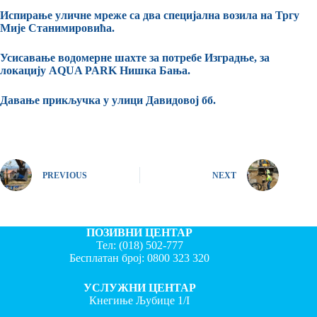
Испирање уличне мреже са два специјална возила на Тргу
Мије Станимировића.
Усисавање водомерне шахте за потребе Изградње, за
локацију AQUA PARK Нишка Бања.
Давање прикључка у улици Давидовој бб.
PREVIOUS
NEXT
ПОЗИВНИ ЦЕНТАР
Тел:
(018) 502-777
Бесплатан број:
0800 323 320
УСЛУЖНИ ЦЕНТАР
Кнегиње Љубице 1/I