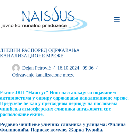
ДНЕВНИ РАСПОРЕД ОДРЖАВАЊА
КАНАЛИЗАЦИОНЕ МРЕЖЕ
Dejan Petrović
16.10.2024 | 09:36
Odrzavanje kanalizacione mreze
Екипе ЈКП “Наиссус“ Ниш настављају са појачаним
активностима у оквиру одржавања канализационе мреже.
Предузеће ће као у претходном периоду на пословима
чишћења атмосферских сливника ангажовати све
расположиве екипе.
Редовно чишћење уличних сливника у улицама:
Филипа
Филиповића, Париске комуне, Жарка Ђурића
.