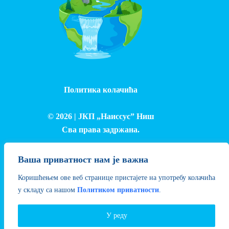
Политика колачића
© 2026 |
ЈКП „Наиссус” Ниш
Сва права задржана.
Израда и одржавање сајта - Лука Петровић
Ваша приватност нам је важна
Коришћењем ове веб странице пристајете на употребу колачића
у складу са нашом
Политиком приватности
.
У реду