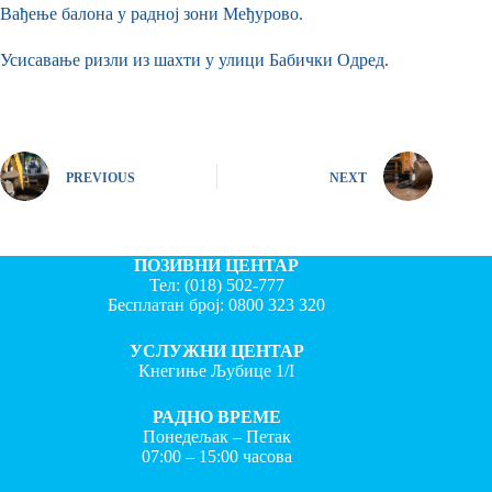
Вађење балона у радној зони Међурово.
Усисавање ризли из шахти у улици Бабички Одред.
PREVIOUS
NEXT
ПОЗИВНИ ЦЕНТАР
Тел:
(018) 502-777
Бесплатан број:
0800 323 320
УСЛУЖНИ ЦЕНТАР
Кнегиње Љубице 1/I
РАДНО ВРЕМЕ
Понедељак – Петак
07:00 – 15:00 часова