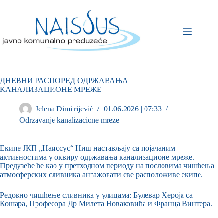
ДНЕВНИ РАСПОРЕД ОДРЖАВАЊА
КАНАЛИЗАЦИОНЕ МРЕЖЕ
Jelena Dimitrijević
01.06.2026 | 07:33
Odrzavanje kanalizacione mreze
Екипе ЈКП „Наиссус“ Ниш настављају са појачаним
активностима у оквиру одржавања канализационе мреже.
Предузеће ће као у претходном периоду на пословима чишћења
атмосферских сливника ангажовати све расположиве екипе.
Редовно чишћење сливника у улицама: Булевар Хероја са
Кошара, Професора Др Милета Новаковића и Франца Винтера.