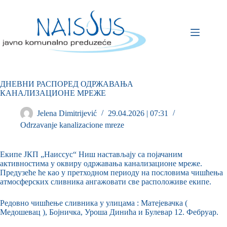
ДНЕВНИ РАСПОРЕД ОДРЖАВАЊА
КАНАЛИЗАЦИОНЕ МРЕЖЕ
Jelena Dimitrijević
29.04.2026 | 07:31
Odrzavanje kanalizacione mreze
Екипе ЈКП „Наиссус“ Ниш настављају са појачаним
активностима у оквиру одржавања канализационе мреже.
Предузеће ће као у претходном периоду на пословима чишћења
атмосферских сливника ангажовати све расположиве екипе.
Редовно чишћење сливника у улицама : Матејевачка (
Медошевац ), Бојничка, Уроша Динића и Булевар 12. Фебруар.