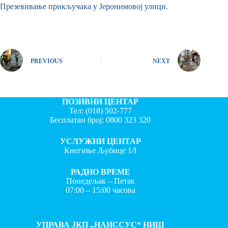
Презевивање прикључака у Јеронимовој улици.
PREVIOUS
NEXT
ПОЗИВНИ ЦЕНТАР
Тел:
(018) 502-777
Бесплатан број:
0800 323 320
УСЛУЖНИ ЦЕНТАР
Кнегиње Љубице 1/I
РАДНО ВРЕМЕ
Понедељак – Петак
07:00 – 15:00 часова
УПРАВА ЈКП „НАИССУС“ НИШ