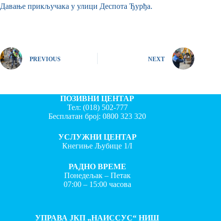
Давање прикључака у улици Деспота Ђурђа.
PREVIOUS
NEXT
ПОЗИВНИ ЦЕНТАР
Тел:
(018) 502-777
Бесплатан број:
0800 323 320
УСЛУЖНИ ЦЕНТАР
Кнегиње Љубице 1/I
РАДНО ВРЕМЕ
Понедељак – Петак
07:00 – 15:00 часова
УПРАВА ЈКП „НАИССУС“ НИШ