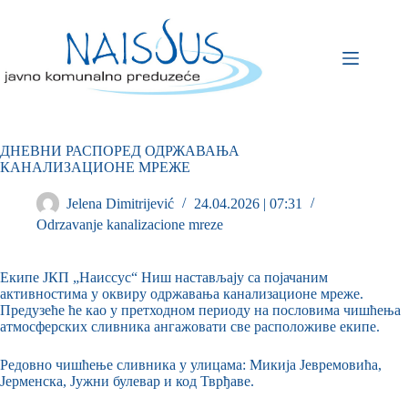
ДНЕВНИ РАСПОРЕД ОДРЖАВАЊА
КАНАЛИЗАЦИОНЕ МРЕЖЕ
Jelena Dimitrijević
24.04.2026 | 07:31
Odrzavanje kanalizacione mreze
Екипе ЈКП „Наиссус“ Ниш настављају са појачаним
активностима у оквиру одржавања канализационе мреже.
Предузеће ће као у претходном периоду на пословима чишћења
атмосферских сливника ангажовати све расположиве екипе.
Редовно чишћење сливника у улицама: Микија Јевремовића,
Јерменска, Јужни булевар и код Тврђаве.