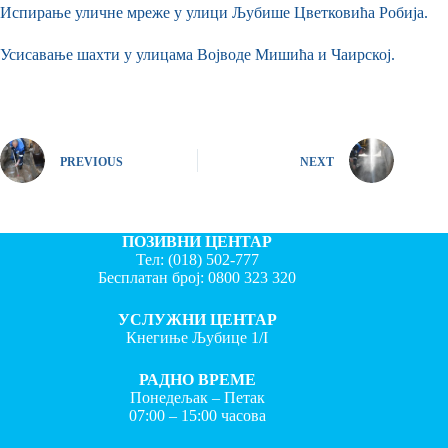
Испирање уличне мреже у улици Љубише Цветковића Робија.
Усисавање шахти у улицама Војводе Мишића и Чаирској.
PREVIOUS
NEXT
ПОЗИВНИ ЦЕНТАР
Тел:
(018) 502-777
Бесплатан број:
0800 323 320
УСЛУЖНИ ЦЕНТАР
Кнегиње Љубице 1/I
РАДНО ВРЕМЕ
Понедељак – Петак
07:00 – 15:00 часова