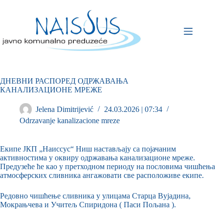
ДНЕВНИ РАСПОРЕД ОДРЖАВАЊА
КАНАЛИЗАЦИОНЕ МРЕЖЕ
Jelena Dimitrijević
24.03.2026 | 07:34
Odrzavanje kanalizacione mreze
Екипе ЈКП „Наиссус“ Ниш настављају са појачаним
активностима у оквиру одржавања канализационе мреже.
Предузеће ће као у претходном периоду на пословима чишћења
атмосферских сливника ангажовати све расположиве екипе.
Редовно чишћење сливника у улицама Старца Вујадина,
Мокрањчева и Учитељ Спиридона ( Паси Пољана ).