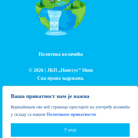
Политика колачића
© 2026 |
ЈКП „Наиссус” Ниш
Сва права задржана.
Израда и одржавање сајта - Лука Петровић
Ваша приватност нам је важна
Коришћењем ове веб странице пристајете на употребу колачића
у складу са нашом
Политиком приватности
.
У реду