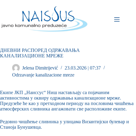
ДНЕВНИ РАСПОРЕД ОДРЖАВАЊА
КАНАЛИЗАЦИОНЕ МРЕЖЕ
Jelena Dimitrijević
23.03.2026 | 07:37
Odrzavanje kanalizacione mreze
Екипе ЈКП „Наиссус“ Ниш настављају са појачаним
активностима у оквиру одржавања канализационе мреже.
Предузеће ће као у претходном периоду на пословима чишћења
атмосферских сливника ангажовати све расположиве екипе.
Редовно чишћење сливника у улицама Византијски булевар и
Станоја Бунушевца.