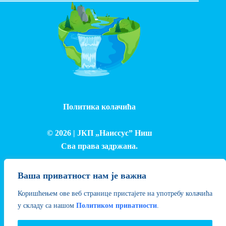
Политика колачића
© 2026 |
ЈКП „Наиссус” Ниш
Сва права задржана.
Израда и одржавање сајта - Лука Петровић
Ваша приватност нам је важна
Коришћењем ове веб странице пристајете на употребу колачића
у складу са нашом
Политиком приватности
.