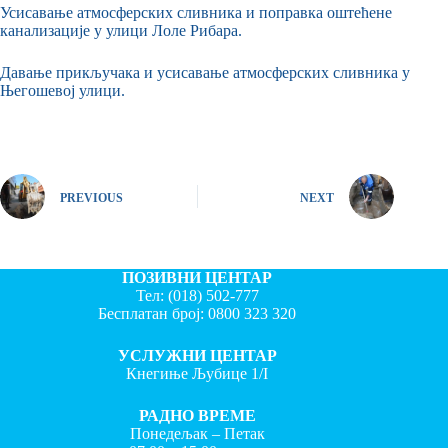
Усисавање атмосферских сливника и поправка оштећене
канализације у улици Лоле Рибара.
Давање прикључака и усисавање атмосферских сливника у
Његошевој улици.
PREVIOUS
NEXT
ПОЗИВНИ ЦЕНТАР
Тел:
(018) 502-777
Бесплатан број:
0800 323 320
УСЛУЖНИ ЦЕНТАР
Кнегиње Љубице 1/I
РАДНО ВРЕМЕ
Понедељак – Петак