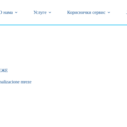
центар (018) 502-777 и 0800/323-320 бесплатан број
кварова на бројеве телефона (018) 502-618 и 239-774
О нама
Услуге
Кориснички сервис
ЕЖЕ
nalizacione mreze