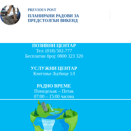
PREVIOUS
POST
ПЛАНИРАНИ РАДОВИ ЗА
ПРЕДСТОЈЕЋИ ВИКЕНД
ПОЗИВНИ ЦЕНТАР
Тел:
(018) 502-777
Бесплатан број:
0800 323 320
УСЛУЖНИ ЦЕНТАР
Кнегиње Љубице 1/I
РАДНО ВРЕМЕ
Понедељак – Петак
07:00 – 15:00 часова