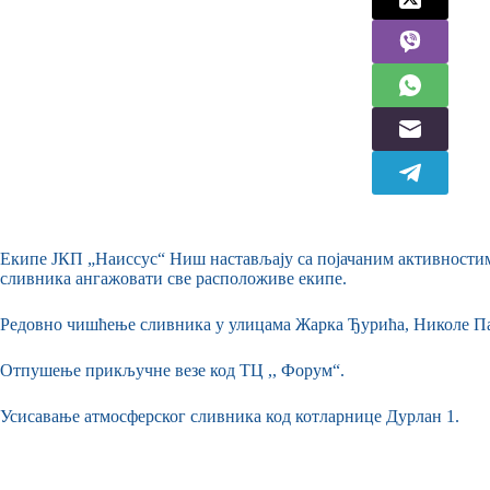
Екипе ЈКП „Наиссус“ Ниш настављају са појачаним активности
сливника ангажовати све расположиве екипе.
Редовно чишћење сливника у улицама Жарка Ђурића, Николе Па
Отпушење прикључне везе код ТЦ ,, Форум“.
Усисавање атмосферског сливника код котларнице Дурлан 1.