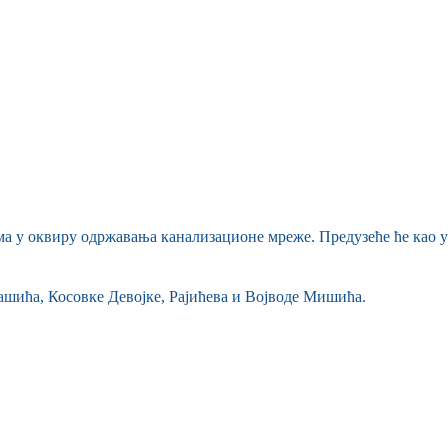
ма у оквиру одржавања канализационе мреже. Предузеће ће као
шића, Косовке Девојке, Рајићева и Војводе Мишића.