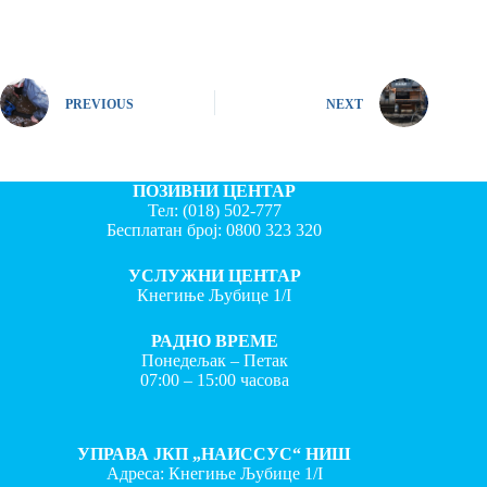
PREVIOUS
NEXT
ПОЗИВНИ ЦЕНТАР
Тел:
(018) 502-777
Бесплатан број:
0800 323 320
УСЛУЖНИ ЦЕНТАР
Кнегиње Љубице 1/I
РАДНО ВРЕМЕ
Понедељак – Петак
07:00 – 15:00 часова
УПРАВА ЈКП „НАИССУС“ НИШ
Адреса: Кнегиње Љубице 1/I