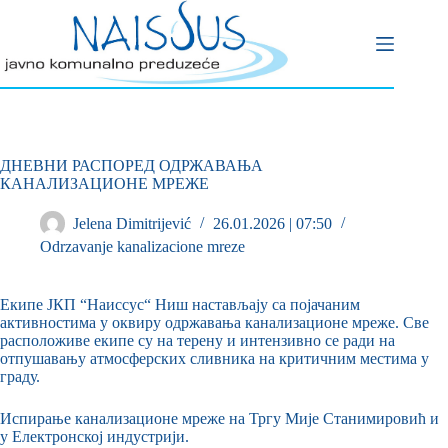
ДНЕВНИ РАСПОРЕД ОДРЖАВАЊА
КАНАЛИЗАЦИОНЕ МРЕЖЕ
Jelena Dimitrijević
26.01.2026 | 07:50
Odrzavanje kanalizacione mreze
Екипе ЈКП “Наиссус“ Ниш настављају са појачаним
активностима у оквиру одржавања канализационе мреже. Све
расположиве екипе су на терену и интензивно се ради на
отпушавању атмосферских сливника на критичним местима у
граду.
Испирање канализационе мреже на Тргу Мије Станимировић и
у Електронској индустрији.