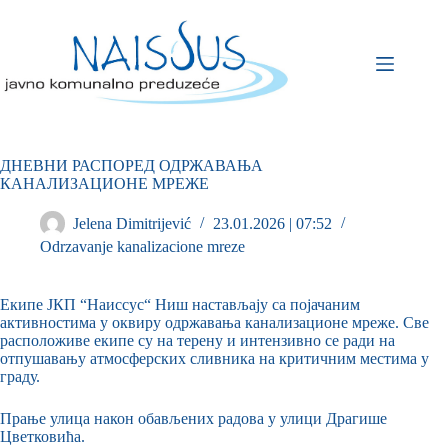
ДНЕВНИ РАСПОРЕД ОДРЖАВАЊА
КАНАЛИЗАЦИОНЕ МРЕЖЕ
Jelena Dimitrijević
23.01.2026 | 07:52
Odrzavanje kanalizacione mreze
Екипе ЈКП “Наиссус“ Ниш настављају са појачаним
активностима у оквиру одржавања канализационе мреже. Све
расположиве екипе су на терену и интензивно се ради на
отпушавању атмосферских сливника на критичним местима у
граду.
Прање улица након обављених радова у улици Драгише
Цветковића.