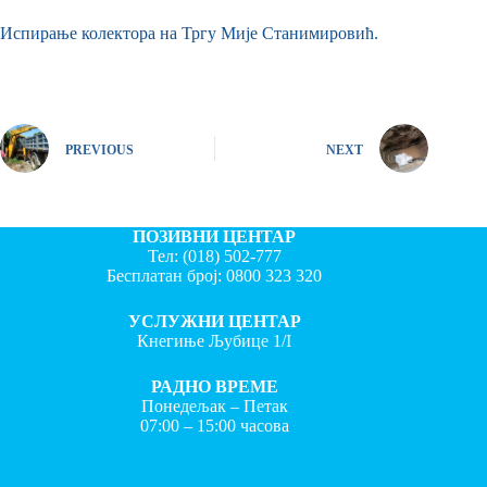
Испирање колектора на Тргу Мије Станимировић.
PREVIOUS
NEXT
ПОЗИВНИ ЦЕНТАР
Тел:
(018) 502-777
Бесплатан број:
0800 323 320
УСЛУЖНИ ЦЕНТАР
Кнегиње Љубице 1/I
РАДНО ВРЕМЕ
Понедељак – Петак
07:00 – 15:00 часова