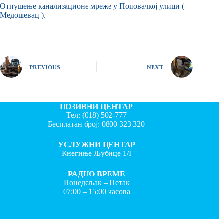
Отпушење канализационе мреже у Поповачкој улици (
Медошевац ).
PREVIOUS
NEXT
ПОЗИВНИ ЦЕНТАР
Тел:
(018) 502-777
Бесплатан број:
0800 323 320
УСЛУЖНИ ЦЕНТАР
Кнегиње Љубице 1/I
РАДНО ВРЕМЕ
Понедељак – Петак
07:00 – 15:00 часова