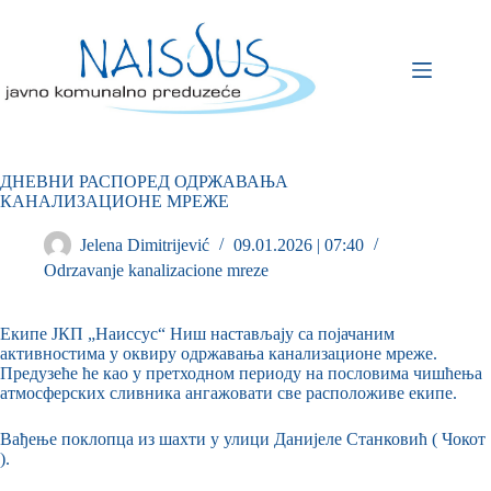
ДНЕВНИ РАСПОРЕД ОДРЖАВАЊА
КАНАЛИЗАЦИОНЕ МРЕЖЕ
Jelena Dimitrijević
09.01.2026 | 07:40
Odrzavanje kanalizacione mreze
Екипе ЈКП „Наиссус“ Ниш настављају са појачаним
активностима у оквиру одржавања канализационе мреже.
Предузеће ће као у претходном периоду на пословима чишћења
атмосферских сливника ангажовати све расположиве екипе.
Вађење поклопца из шахти у улици Данијеле Станковић ( Чокот
).