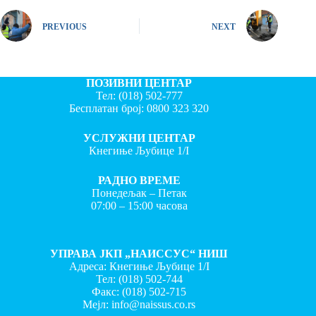
PREVIOUS
NEXT
ПОЗИВНИ ЦЕНТАР
Тел:
(018) 502-777
Бесплатан број:
0800 323 320
УСЛУЖНИ ЦЕНТАР
Кнегиње Љубице 1/I
РАДНО ВРЕМЕ
Понедељак – Петак
07:00 – 15:00 часова
УПРАВА ЈКП „НАИССУС“ НИШ
Адреса: Кнегиње Љубице 1/I
Тел:
(018) 502-744
Факс:
(018) 502-715
Мејл:
info@naissus.co.rs