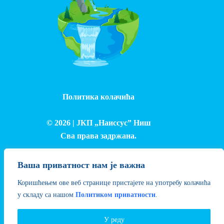
Политика колачића
© 2026 |
ЈКП „Наиссус” Ниш
Сва права задржана.
Израда и одржавање сајта - Лука Петровић
Ваша приватност нам је важна
Коришћењем ове веб странице пристајете на употребу колачића
у складу са нашом
Политиком приватности
.
У реду