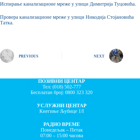
Испирање канализационе мреже у улици Димитрија Туцовића.
Провера канализационе мреже у улици Никодија Стојановића
Татка.
PREVIOUS
NEXT
ПОЗИВНИ ЦЕНТАР
Тел:
(018) 502-777
Бесплатан број:
0800 323 320
УСЛУЖНИ ЦЕНТАР
Кнегиње Љубице 1/I
РАДНО ВРЕМЕ
Понедељак – Петак
07:00 – 15:00 часова