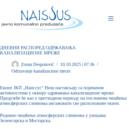
ДНЕВНИ РАСПОРЕД ОДРЖАВАЊА
КАНАЛИЗАЦИОНЕ МРЕЖЕ
Zoran Despotović
10.10.2025 | 07:36
Odrzavanje kanalizacione mreze
Екипе ЈКП „Наиссус“ Ниш настављају са појачаним
активностима у оквиру одржавања канализационе мреже.
Предузеће ће као у претходном периоду на пословима чишћења
атмосферских сливника ангажовати све расположиве екипе.
Редовно чишћење атмосферских сливника у улицама:
Зеленгорска и Мостарска.