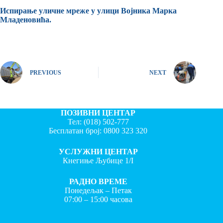
Испирање уличне мреже у улици Војника Марка
Младеновића.
PREVIOUS
NEXT
ПОЗИВНИ ЦЕНТАР
Тел:
(018) 502-777
Бесплатан број:
0800 323 320
УСЛУЖНИ ЦЕНТАР
Кнегиње Љубице 1/I
РАДНО ВРЕМЕ
Понедељак – Петак
07:00 – 15:00 часова