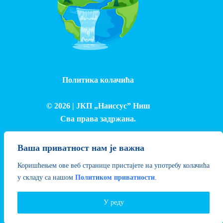
Политика колачића
© 2026 |
ЈКП „Наиссус” Ниш
Сва права задржана.
Израда и одржавање сајта - Лука Петровић
Ваша приватност нам је важна
Коришћењем ове веб странице пристајете на употребу колачића
у складу са нашом
Политиком приватности
.
У реду