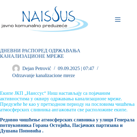
ДНЕВНИ РАСПОРЕД ОДРЖАВАЊА
КАНАЛИЗАЦИОНЕ МРЕЖЕ
Dejan Petrović
09.09.2025 | 07:47
Odrzavanje kanalizacione mreze
Екипе ЈКП „Наиссус“ Ниш настављају са појачаним
активностима у оквиру одржавања канализационе мреже.
Предузеће ће као у претходном периоду на пословима чишћења
атмосферских сливника ангажовати све расположиве екипе.
Редовно чишћење атмосферских сливника у улици Генерала
потпуковника Горана Остојића, Пасјачких партизана и
Душана Поповића .