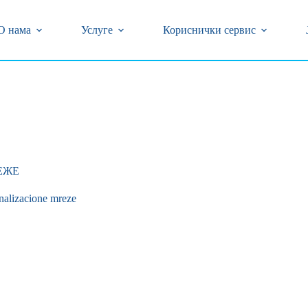
центар (018) 502-777 и 0800/323-320 бесплатан број
кварова на бројеве телефона (018) 502-618 и 239-774
О нама
Услуге
Кориснички сервис
НЕ МРЕЖЕ
nalizacione mreze