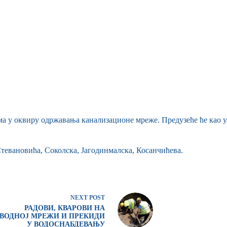
ма у оквиру одржавања канализационе мреже. Предузеће ће као
тевановића, Соколска, Јагодинмалска, Косанчићева.
NEXT
POST
РАДОВИ, КВАРОВИ НА
ВОДНОЈ МРЕЖИ И ПРЕКИДИ
У ВОДОСНАБДЕВАЊУ