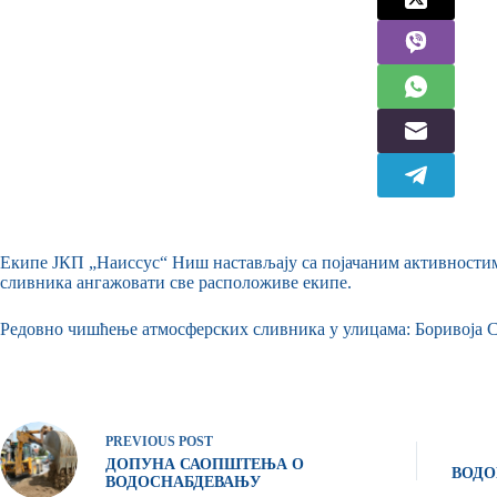
Екипе ЈКП „Наиссус“ Ниш настављају са појачаним активности
сливника ангажовати све расположиве екипе.
Редовно чишћење атмосферских сливника у улицама: Боривоја С
PREVIOUS
POST
ДОПУНА САОПШТЕЊА О
ВОДО
ВОДОСНАБДЕВАЊУ