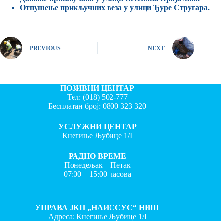
Отпушење прикључних веза у улици Ђуре Стругара.
PREVIOUS
NEXT
ПОЗИВНИ ЦЕНТАР
Тел:
(018) 502-777
Бесплатан број:
0800 323 320
УСЛУЖНИ ЦЕНТАР
Кнегиње Љубице 1/I
РАДНО ВРЕМЕ
Понедељак – Петак
07:00 – 15:00 часова
УПРАВА ЈКП „НАИССУС“ НИШ
Адреса: Кнегиње Љубице 1/I