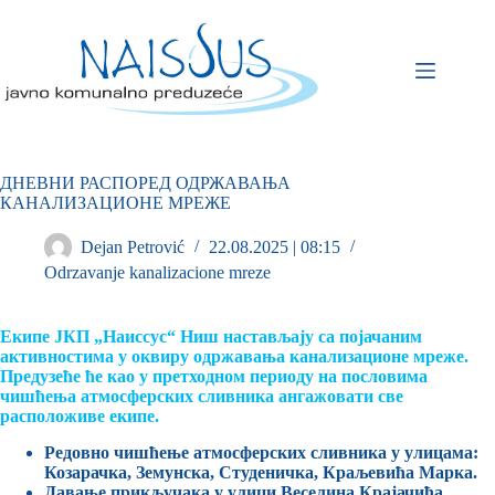
ДНЕВНИ РАСПОРЕД ОДРЖАВАЊА
КАНАЛИЗАЦИОНЕ МРЕЖЕ
Dejan Petrović
22.08.2025 | 08:15
Odrzavanje kanalizacione mreze
Екипе ЈКП „Наиссус“ Ниш настављају са појачаним
активностима у оквиру одржавања канализационе мреже.
Предузеће ће као у претходном периоду на пословима
чишћења атмосферских сливника ангажовати све
расположиве екипе.
Редовно чишћење атмосферских сливника у улицама:
Козарачка, Земунска, Студеничка, Краљевића Марка.
Давање прикључака у улици Веселина Крајачића.